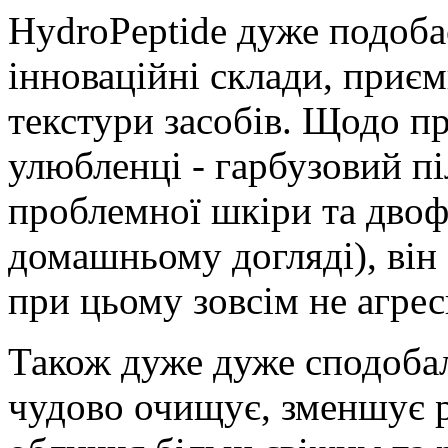
HydroPeptide дуже подоба
інноваційні склади, приєм
текстури засобів. Щодо пр
улюбленці - гарбузовий п
проблемної шкіри та двофаз
домашньому догляді), він
при цьому зовсім не агре
Також дуже дуже сподоба
чудово очищує, зменшує р