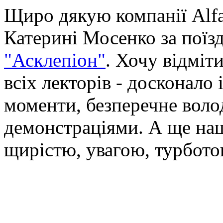
Щиро дякую компанії Alfa
Катерині Мосенко за поїзд
"Асклепіон"
. Хочу відміт
всіх лекторів - досконало 
моменти, безперечне вол
демонстраціями. А ще наш
щирістю, увагою, турбото