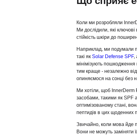
Що сприяє е
Коли ми розробляли InnerD
Ми дослідили, які ключові
стійкість шкіри до пошире
Наприклад, ми подумали п
такі
як
Solar Defense SPF
,
мінімізують пошкодження в
тим краще - незалежно від
опиняємося на сонці без н
Ми хотіли, щоб InnerDerm
засобами, такими як SPF 
оптимізованому стані, вон
пептидів в цих щоденних 
Звичайно, коли мова йде п
Вони не можуть заміняти їж