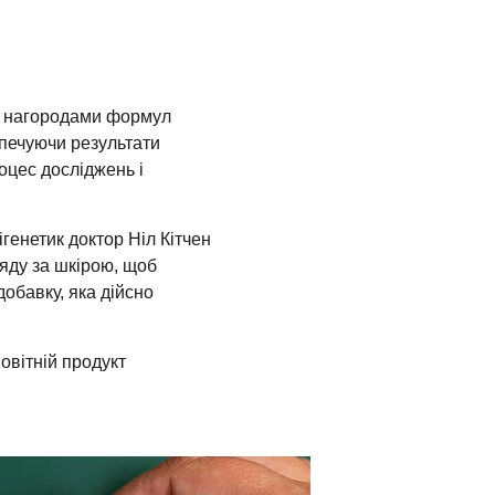
их нагородами формул
зпечуючи результати
оцес досліджень і
ігенетик доктор Ніл Кітчен
ляду за шкірою, щоб
обавку, яка дійсно
овітній продукт