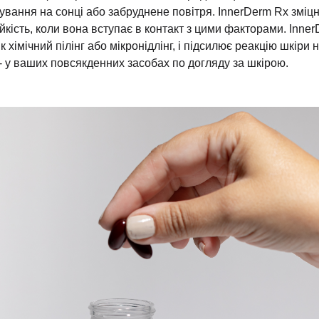
вання на сонці або забруднене повітря. InnerDerm Rx зміцн
ійкість, коли вона вступає в контакт з цими факторами. Inne
 хімічний пілінг або мікронідлінг, і підсилює реакцію шкіри на
- у ваших повсякденних засобах по догляду за шкірою.