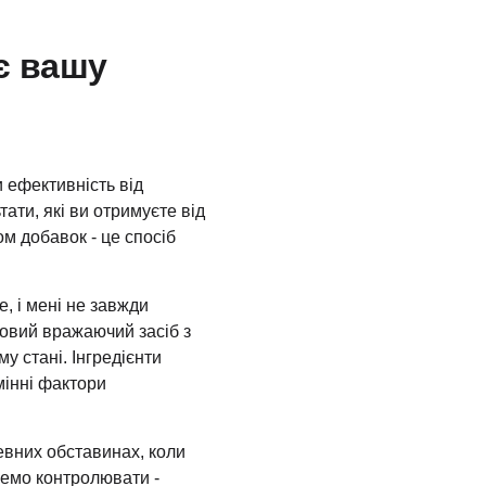
є вашу
 ефективність від
ати, які ви отримуєте від
м добавок - це спосіб
, і мені не завжди
новий вражаючий засіб з
у стані. Інгредієнти
мінні фактори
евних обставинах, коли
емо контролювати -