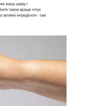
ює вашу шкіру і
rDerm також краще готує
 активні інгредієнти - такі