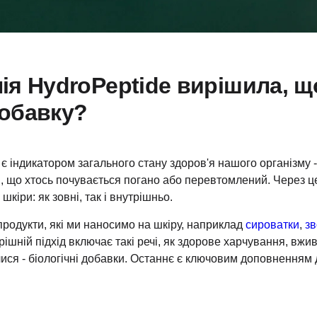
ія HydroPeptide вирішила, 
обавку?
є індикатором загального стану здоров'я нашого організму 
и, що хтось почувається погано або перевтомлений. Через 
 шкіри: як зовні, так і внутрішньо.
продукти, які ми наносимо на шкіру, наприклад
сироватки
,
зв
рішній підхід включає такі речі, як здорове харчування, вжив
алися - біологічні добавки. Останнє є ключовим доповненням