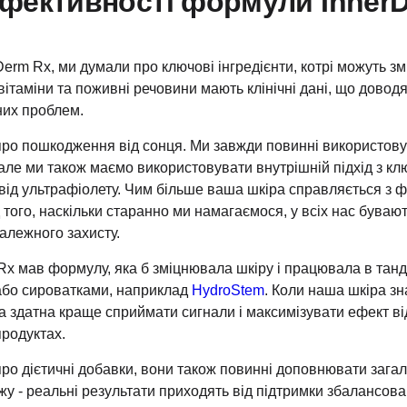
фективності формули Inner
erm Rx, ми думали про ключові інгредієнти, котрі можуть з
 вітаміни та поживні речовини мають клінічні дані, що довод
них проблем.
ро пошкодження від сонця. Ми завжди повинні використову
але ми також маємо використовувати внутрішній підхід з кл
ід ультрафіолету. Чим більше ваша шкіра справляється з ф
 того, наскільки старанно ми намагаємося, у всіх нас буваю
алежного захисту.
 Rx мав формулу, яка б зміцнювала шкіру і працювала в тан
або сироватками, наприклад
HydroStem
.
Коли наша шкіра зн
а здатна краще сприймати сигнали і максимізувати ефект ві
продуктах.
ро дієтичні добавки, вони також повинні доповнювати зага
у - реальні результати приходять від підтримки збалансован