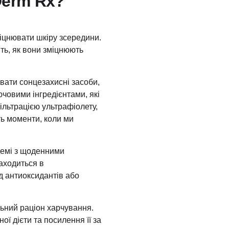
Derm Rx?
міцнювати шкіру зсередини.
ять, як вони зміцнюють
вати сонцезахисні засоби,
ючовими інгредієнтами, які
ільтрацією ультрафіолету,
ть моменти, коли ми
демі з щоденними
аходиться в
д антиоксидантів або
льний раціон харчування.
ої дієти та посилення її за