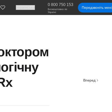
0 800 750 153
Передзвоніть мені
Безкоштовно по
Україні
доктором
огічну
Rx
Вперед