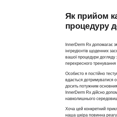
Як прийом к
процедуру д
InnerDerm Rx допомагає зм
інгредієнтів щоденних зас
вашої процедури догляду 
перехресного тренування ш
Особисто я постійно тесту
вдається дотримуватися о
досить потужним основним 
InnerDerm Rx дійсно допом
навколишнього середовища
Хоча цей конкретний прикл
наша шкіра повинна реагу