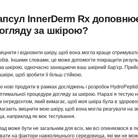
апсул InnerDerm Rx доповню
огляду за шкірою?
іцнити і відновити шкіру, щоб вона могла краще отримувати
обів. Іншими словами, це може допомогти покращити результ
за шкірою, одночасно захищаючи ваш шкірний бар'єр. Прийо
кіри, щоб зробити її більш стійкою.
ю нові продукти в рамках досліджень і розробок HydroPeptide
птимальної процедури догляду за шкірою. Наразі я тестую 
інгредієнтом, який вимагає, щоб моя шкіра була в здоровом
агають зміцнити мою шкіру, щоб вона могла реагувати на з
, наприклад як моє тестування.
ад може бути не загальним для всіх, ми всі опиняємося в п
вати на фактори навколишнього середовища, які ми не мож