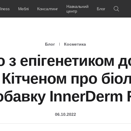
Навчальний
lness
Меблі
Консалтинг
Блог
центр
Блог
Косметика
ю з епігенетиком 
 Кітченом про біол
обавку InnerDerm 
06.10.2022