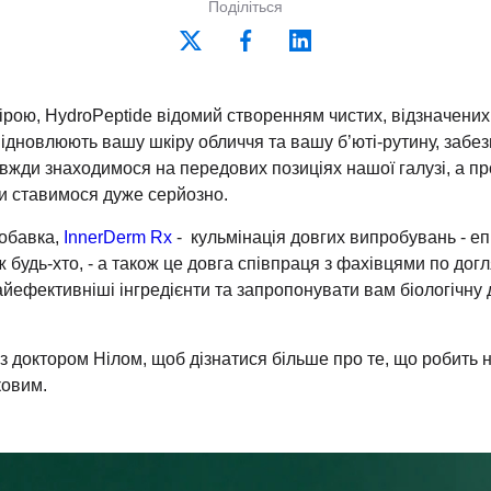
Поділіться
кірою, HydroPeptide відомий створенням чистих, відзначен
ідновлюють вашу шкіру обличчя та вашу б’юті-рутину, забе
вжди знаходимося на передових позиціях нашої галузі, а пр
 ми ставимося дуже серйозно.
добавка
,
InnerDerm Rx
- кульмінація довгих випробувань - еп
ж будь-хто, - а також це довга співпраця з фахівцями по дог
йефективніші інгредієнти та запропонувати вам біологічну д
 доктором Нілом, щоб дізнатися більше про те, що робить н
ковим.