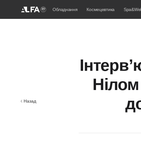
Обладнання
Космецевтика
Spa&Wel
Інтерв’
Нілом
д
Назад