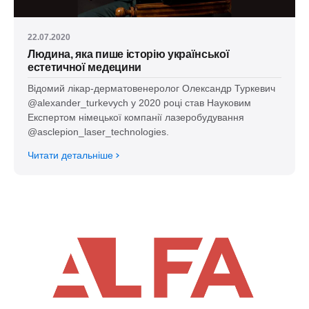
22.07.2020
Людина, яка пише історію української
естетичної медецини
Відомий лікар-дерматовенеролог Олександр Туркевич
@alexander_turkevych у 2020 році став Науковим
Експертом німецької компанії лазеробудування
@asclepion_laser_technologies.
Читати детальніше