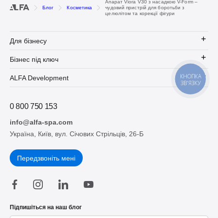
Апарат Viora V30 з насадкою V-Form –
Блог
Косметика
чудовий пристрій для боротьби з
целюлітом та корекції фігури
Для бізнесу
Бізнес під ключ
КНОПКА
ALFA Development
ЗВ'ЯЗКУ
0 800 750 153
info@alfa-spa.com
Україна, Київ, вул. Січових Стрільців, 26-Б
Передзвоніть мені
Підпишіться на наш блог