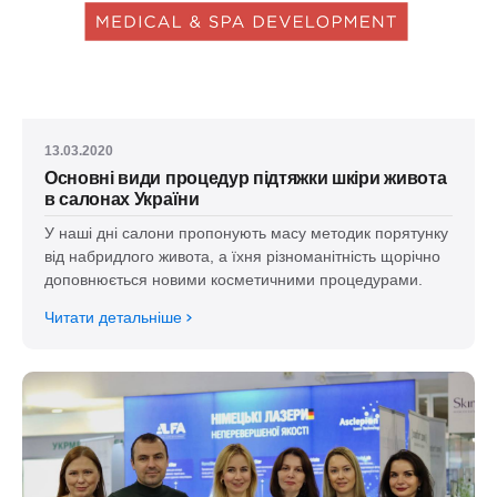
13.03.2020
Основні види процедур підтяжки шкіри живота
в салонах України
У наші дні салони пропонують масу методик порятунку
від набридлого живота, а їхня різноманітність щорічно
доповнюється новими косметичними процедурами.
Читати детальніше