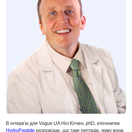
В інтерв'ю для Vogue UA Ніл Кітчен, phD, епігенетик
HydroPeptide
розповідає, що таке пептиди, чому вони