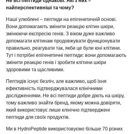
Не всі пептиди однакові. Які з них –
найперспективніші та чому?
Наші улюблені – пептиди на епігенетичній основі.
Вони допомагають змінити реакцію клітин шкіри,
змінюючи експресію генів. З віком дуже важливо
допомагати клітинам продовжувати функціонувати
правильно, реагувати так, якби це були юні клітини.
Тут і потрібні епігенетичні пептиди: вони допомагають
змінити реакцію генів і зробити клітини шкіри
здоровими та щасливими.
Пептидів існує безліч, але важливо, щоб їхня
ефективність підтверджувалася клінічними
дослідженнями. Не всі пептиди добре діють на шкіру,
тому важливо знайти бренд, якому можна довіряти,
який використовує лише клінічно підтверджені
пептиди для своїх продуктів.
Ми в HydroPeptide використовуємо більше 70 різних