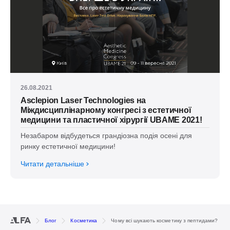
26.08.2021
Asclepion Laser Technologies на
Міждисциплінарному конгресі з естетичної
медицини та пластичної хірургії UBAME 2021!
Незабаром відбудеться грандіозна подія осені для
ринку естетичної медицини!
Читати детальніше
Блог
Косметика
Чому всі шукають косметику з пептидами?