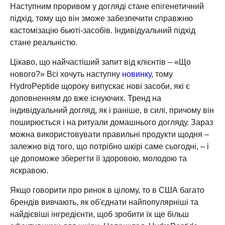
Наступним проривом у догляді стане епігенетичний
підхід, тому що він зможе забезпечити справжню
кастомізацію бьюті-засобів. Індивідуальний підхід
стане реальністю.
Цікаво, що найчастіший запит від клієнтів – «Що
нового?» Всі хочуть наступну
новинку
, тому
HydroPeptide щороку випускає нові засоби, які є
доповненням до вже існуючих. Тренд на
індивідуальний догляд, як і раніше, в силі, причому він
поширюється і на ритуали домашнього догляду. Зараз
можна використовувати правильні продукти щодня –
залежно від того, що потрібно шкірі саме сьогодні, – і
це допоможе зберегти її здоровою, молодою та
яскравою.
Якщо говорити про ринок в цілому, то в США багато
брендів вивчають, як об'єднати найпопулярніші та
найдієвіші інгредієнти, щоб зробити їх ще більш