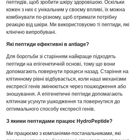
пептидів, щоб зробити шкіру здоровішою. Оскільки
кожен з них є унікальним у своєму впливі, їх можна
комбінувати по-різному, щоб отримати потрібну
реакцію від шкіри. Ми використовуємо ті пептиди, які
клінічно випробувані.
Які пептиди ефективні в antiage?
Для боротьби зі старінням найкраще підходять
пептиди на епігенетичній основі, тому що вони
допомагають повернути процеси назад. Старіння на
клітинному рівні відбувається, коли наші механізми
експресії генів змінюються через пошкодження або
зношування. А епігенетичні пептиди допомагають
клітинам усунути ушкодження та повернутися до
оптимального способу експресії генів.
З якими пептидами працює HydroPeptide?
Ми працюємо з компаніями-постачальниками, які