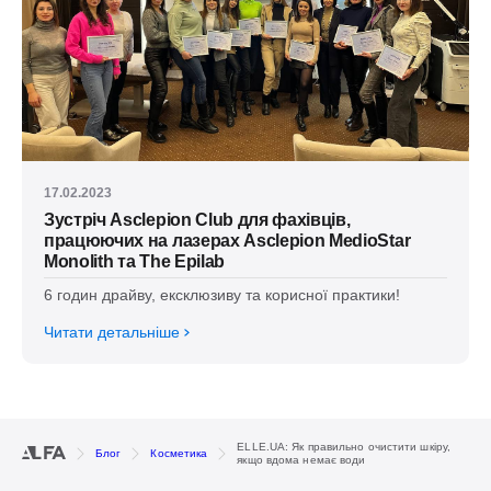
17.02.2023
Зустріч Asclepion Club для фахівців,
працюючих на лазерах Asclepion MedioStar
Monolith та The Epilab
6 годин драйву, ексклюзиву та корисної практики!
Читати детальніше
ELLE.UA: Як правильно очистити шкіру,
Блог
Косметика
якщо вдома немає води