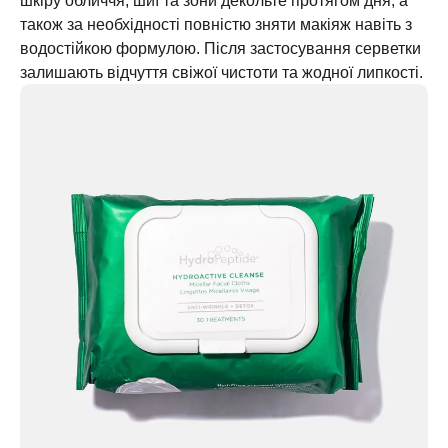
шкіру обличчя, шиї та зони декольте протягом дня, а
також за необхідності повністю зняти макіяж навіть з
водостійкою формулою. Після застосування серветки
залишають відчуття свіжої чистоти та жодної липкості.