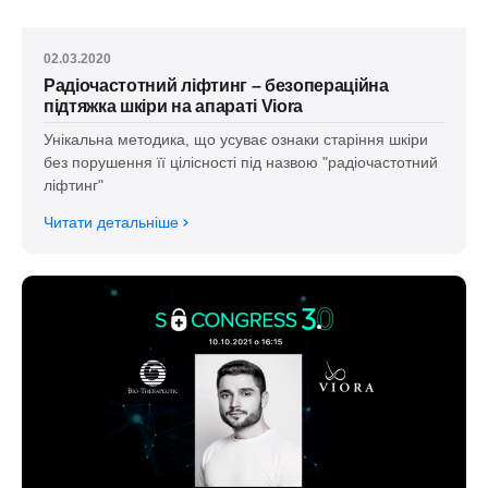
02.03.2020
Радіочастотний ліфтинг – безопераційна
підтяжка шкіри на апараті Viora
Унікальна методика, що усуває ознаки старіння шкіри
без порушення її цілісності під назвою "радіочастотний
ліфтинг"
Читати детальніше