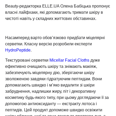
Beauty-редакторка ELLE.UA Олена Бабіцька пропонує
власні лайфхаки, які допомагають тримати шкіру в
чистоті навіть у складних життєвих обставинах.
Насамперед варто обов’язково придбати міцелярні
серветки. Класну версію розробили експерти
HydroPeptide
.
Текстуровані серветки
Micellar Facial Cloths
дуже
ефективно очищають шкіру та знімають макіяж,
забезпечують міцелярну дію, зберігаючи шкіру
зволоженою завдяки гідратуючим пептидам. Вони
допомагають швидко і м’яко видалити зі шкіри
забруднення, надлишки жиру, піт і декоративну
косметику будь-якого типу, при цьому доглядаючи її за
допомогою антиоксиданту — екстракту лотоса і
пептидів. Цей продукт допоможе швидко освіжити