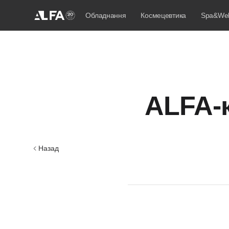
Обладнання
Космецевтика
Spa&Wel
ALFA-
Назад