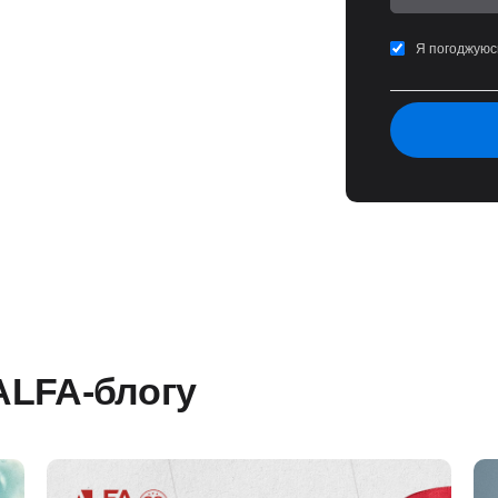
Я погоджуюс
 ALFA-блогу