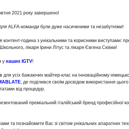
втня 2021 року завершено!
для ALFA-команди були дуже насиченими та незабутніми!
ся контент-година з унікальними та корисними виступами: 
Школьного, лікаря Ірини Літус та лікаря Євгена Сківки!
я у
наших IGTV
!
в для усіх бажаючих майтер-клас на інноваційному німецьк
MABLATE
, де поділився своїм досвідом використання цього
татами від процедур.
резентований преміальний італійський бренд професійної 
 Вами та познайомити Вас зі світом унікальних апаратних тех