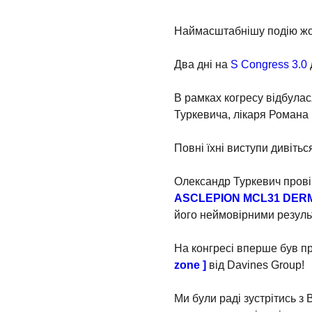
Наймасштабнішу подію жо
Два дні на
S Congress 3.0
В рамках когресу відбула
Туркевича, лікаря Романа 
Повні їхні виступи дивітьс
Олександр Туркевич прові
ASCLEPION MCL31 DER
його неймовірними резуль
На конгресі вперше був п
zone ]
від Davines Group!
Ми були раді зустрітись з