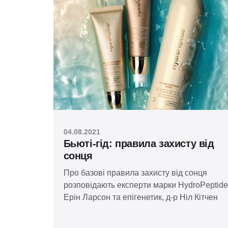
04.08.2021
Бьюті-гід: правила захисту від
сонця
Про базові правила захисту від сонця
розповідають експерти марки HydroPeptide
Ерін Ларсон та епігенетик, д-р Ніл Кітчен