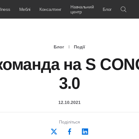
Навчальний
lness
Меблі
Консалтинг
Блог
центр
Блог
Події
команда на S CO
3.0
12.10.2021
Поділіться