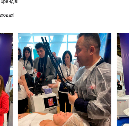
 брендів!
аходах!