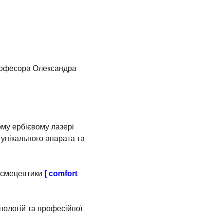
професора Олександра
ому ербієвому лазері
 унікального апарата та
космецевтики
[ comfort
нологій та професійної