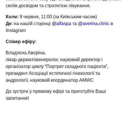
своїм досвідом та стратегією лікування.
Коли:
9 червня, 11:00 (за Київським часом)
Де
: на нашій сторінці
@alfaspa
та
@averina.clinic
в
Instagram
Спікер ефіру:
Владлєна Авєріна,
лікар-дерматовенеролог, науковий директор і
організатор циклу “Портрет складного пацієнта”,
президент Асоціації естетичної гінекології та
андрології, науковий координатор AMWC
До зустрічі у прямому ефірі та приготуйте Ваші
запитання!