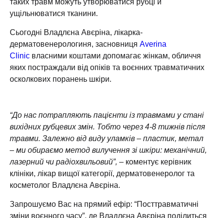
таких травм можуть утворюватися рубці й
ущільнюватися тканини.
Сьогодні Владлєна Авєріна, лікарка-
дерматовенерологиня, засновниця
Averina
Clinic
власними коштами допомагає жінкам, обличчя
яких постраждали від опіків та воєнних травматичних
осколкових поранень шкіри.
“До нас потрапляють пацієнти із травмами у стані
вихідних рубцевих змін. Тобто через 4-8 тижнів після
травми. Залежно від виду уламків – пластик, метал
– ми обираємо метод вилучення зі шкіри: механічний,
лазерний чи радіохвильовий”,
– коментує керівник
клініки, лікар вищої категорії, дерматовенеролог та
косметолог Владлєна Авєріна.
Запрошуємо Вас на прямий ефір: “Посттравматичні
зміни воєнного часу”, де Владлєна Авєріна поділиться