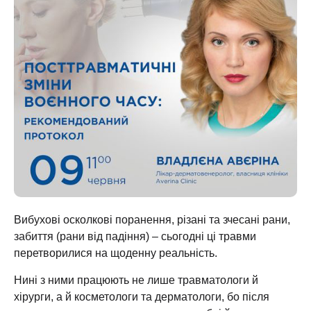
Вибухові осколкові поранення, різані та зчесані рани,
забиття (рани від падіння) – сьогодні ці травми
перетворилися на щоденну реальність.
Нині з ними працюють не лише травматологи й
хірурги, а й косметологи та дерматологи, бо після