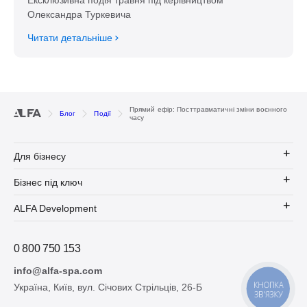
Ексклюзивна подія травня під керівництвом
Олександра Туркевича
Читати детальніше
Прямий ефір: Посттравматичні зміни воєнного
Блог
Події
часу
Для бізнесу
Бізнес під ключ
ALFA Development
0 800 750 153
info@alfa-spa.com
КНОПКА
Україна, Київ, вул. Січових Стрільців, 26-Б
ЗВ'ЯЗКУ