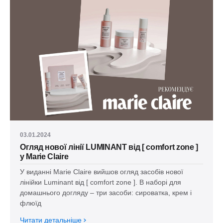
03.01.2024
Огляд нової лінії LUMINANT від [ сomfort zone ]
у Marie Claire
У виданні Marie Claire вийшов огляд засобів нової
лінійки Luminant від [ сomfort zone ]. В наборі для
домашнього догляду – три засоби: сироватка, крем і
флюїд
Читати детальніше