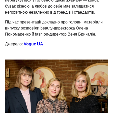
перегукується з головною ідеєю журналу — краса
буває різною, а любов до себе має залишатися
непохитною незалежно від трендів і стандартів.
Під час презентації докладно про головні матеріали
випуску розповіли beauty-директорка Олена
Пономаренко й fashion-директор Веня Брикалін.
Джерело:
Vogue UA