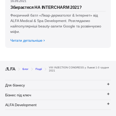
16.09.2021
Збираєтеся НА INTERCHARM 2021?
Феєричний батл «Лікар-дерматолог & Інтернет» від
ALFA Medical & Spa Development. Розглядаємо
найпопулярніші beauty-запити Google та розвінчуємо
міфи.
Читати детальніше
VIIІ INJECTION CONGRESS у Львові 1-3 грудня
Блог
Події
2021
Для бізнесу
Бізнес під ключ
ALFA Development