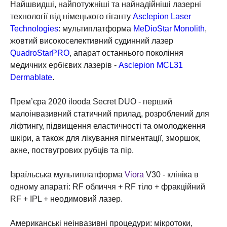
Найшвидші, найпотужніші та найнадійніші лазерні
технології від німецького гіганту
Asclepion Laser
Technologies
: мультиплатформа
MeDioStar Monolith
,
жовтий високоселективний судинний лазер
QuadroStarPRO
, апарат останнього покоління
медичних ербієвих лазерів -
Asclepion MCL31
Dermablate
.
⠀
Прем’єра 2020 ilooda Secret DUO - перший
малоінвазивний статичний прилад, розроблений для
ліфтингу, підвищення еластичності та омолодження
шкіри, а також для лікування пігментації, зморшок,
акне, поствугрових рубців та пір.
⠀
Ізраїльська мультиплатформа
Viora
V30 - клініка в
одному апараті: RF обличчя + RF тіло + фракційний
RF + IPL + неодимовий лазер.
⠀
Американські неінвазивні процедури: мікротоки,