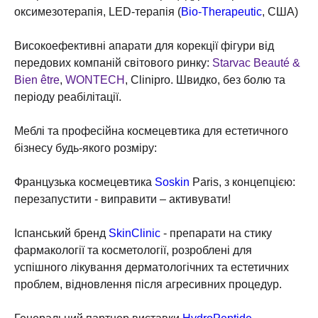
оксимезотерапія, LED-терапія (
Bio-Therapeutic
, США)
⠀
Високоефективні апарати для корекції фігури від
передових компаній світового ринку:
Starvac Beauté &
Bien être
,
WONTECH
, Clinipro. Швидко, без болю та
періоду реабілітації.
⠀
Меблі та професійна космецевтика для естетичного
бізнесу будь-якого розміру:
⠀
Французька космецевтика
Soskin
Paris, з концепцією:
перезапустити - виправити – активувати!
⠀
Іспанський бренд
SkinClinic
- препарати на стику
фармакології та косметології, розроблені для
успішного лікування дерматологічних та естетичних
проблем, відновлення після агресивних процедур.
⠀
Генеральний партнер виставки
HydroPeptide