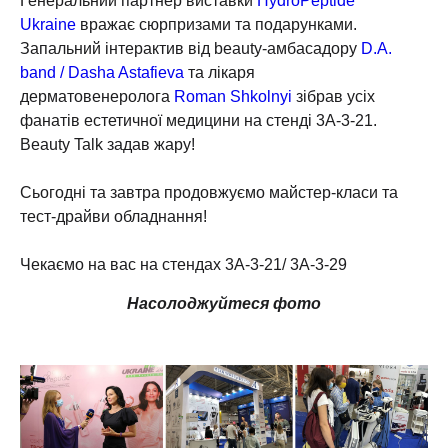
Ukraine
вражає сюрпризами та подарунками.
Запальний інтерактив від beauty-амбасадору
D.A.
band / Dasha Astafieva
та лікаря
дерматовенеролога
Roman Shkolnyi
зібрав усіх
фанатів естетичної медицини на стенді 3А-3-21.
Beauty Talk задав жару!
⠀
Сьогодні та завтра продовжуємо майстер-класи та
тест-драйви обладнання!
⠀
Чекаємо на вас на стендах 3А-3-21/ 3А-3-29
Насолоджуйтеся фото