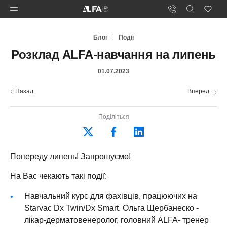
Блог
Події
Розклад ALFA-навчання на липень
01.07.2023
Назад
Вперед
Поділіться
Попереду липень! Запрошуємо!
На Вас чекають такі події:
Навчальний курс для фахівців, працюючих на
Starvac Dx Twin/Dx Smart. Ольга Щербанеско -
лікар-дерматовенеролог, головний ALFA- тренер