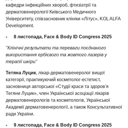
кафедри інфекційних хвороб, фтизіатрії та
дерматовенерології Київського Медичного
Університету, співзасновник клініки «Літус», KOL ALFA
Development.
8 листопада, Face & Body ID Congress 2025
"Клінічні результати та переваги поєднаного
використання ербієвого та жовтого лазерів у
терапії шкіри"
Тетяна Луцик
, лікар-дерматовенеролог вищої
категорії, практикуючий косметолог-естетист,
засновниця авторської «Студії краси та здоров'я
Тегяни Луцик», член Української асоціації лікарів
дерматовенерологів та косметологів, Української
Академії дерматовенерології, a також Консультативної
ради України.
9 листопада, Face & Body ID Congress 2025