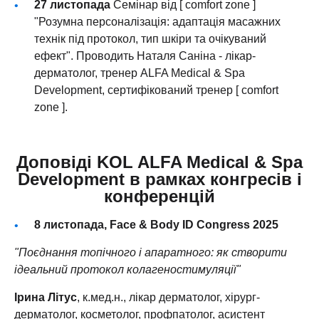
27 листопада
Семінар від [ comfort zone ]
"Розумна персоналізація: адаптація масажних
технік під протокол, тип шкіри та очікуваний
ефект". Проводить Наталя Саніна - лікар-
дерматолог, тренер ALFA Medical & Spa
Development, сертифікований тренер [ comfort
zone ].
Доповіді KOL ALFA Medical & Spa
Development в рамках конгресів і
конференцій
8 листопада, Face & Body ID Congress 2025
"Поєднання топічного і апаратного: як створити
ідеальний протокол колагеностимуляції"
Ірина Літус
, к.мед.н., лікар дерматолог, хірург-
дерматолог, косметолог, профпатолог, асистент