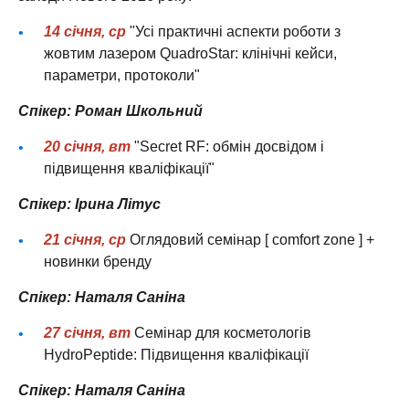
14 січня, ср
"Усі практичні аспекти роботи з
жовтим лазером QuadroStar: клінічні кейси,
параметри, протоколи"
Спікер: Роман Школьний
20 січня, вт
"Secret RF: обмін досвідом і
підвищення кваліфікації"
Спікер: Ірина Літус
21 січня, ср
Оглядовий семінар [ comfort zone ] +
новинки бренду
Спікер: Наталя Саніна
27 січня, вт
Семінар для косметологів
HydroPeptide: Підвищення кваліфікації
Спікер: Наталя Саніна