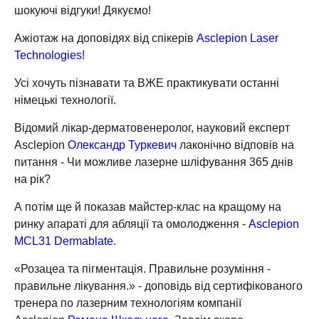
шокуючі відгуки! Дякуємо!
Ажіотаж на доповідях від спікерів
Asclepion Laser
Technologies
!
Усі хочуть пізнавати та ВЖЕ практикувати останні
німецькі технології.
Відомий лікар-дерматовенеролог, науковий експерт
Asclepion
Олександр Туркевич
лаконічно відповів на
питання - Чи можливе лазерне шліфування 365 днів
на рік?
А потім ще й показав майстер-клас на кращому на
ринку апараті для абляції та омолодження -
Asclepion
MCL31 Dermablate
.
«Розацеа та пігментація. Правильне розуміння -
правильне лікування.» - доповідь від сертифікованого
тренера по лазерним технологіям компанії