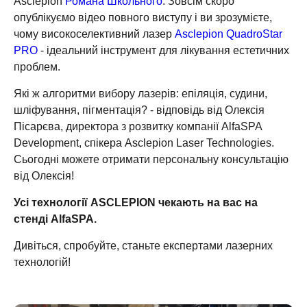
Asclepion
Романа Школьного
. Зовсім скоро
опублікуємо відео повного виступу і ви зрозумієте,
чому високоселективний лазер
Asclepion QuadroStar
PRO
- ідеальний інструмент для лікування естетичних
проблем.
Які ж алгоритми вибору лазерів: епіляція, судини,
шліфування, пігментація? - відповідь від Олексія
Пісарєва, директора з розвитку компанії AlfaSPA
Development, спікера Asclepion Laser Technologies.
Сьогодні можете отримати персональну консультацію
від Олексія!
Усі технології ASCLEPION чекають на вас на
стенді AlfaSPA.
Дивіться, спробуйте, станьте експертами лазерних
технологій!