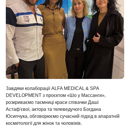
Завдяки колаборації ALFA MEDICAL & SPA
DEVELOPMENT з проєктом «Шо у Массанги»,
розкриваємо таємниці краси співачки Даші
Астаф'євої, актора та телеведучого Богдана
Юсипчука, обговорюємо сучасний підхід в апаратній
косметології для жінок та чоловіків.