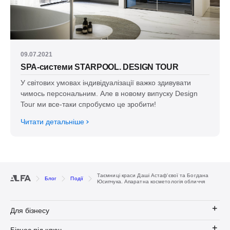
09.07.2021
SPA-системи STARPOOL. DESIGN TOUR
У світових умовах індивідуалізації важко здивувати
чимось персональним. Але в новому випуску Design
Tour ми все-таки спробуємо це зробити!
Читати детальніше
Таємниці краси Даші Астаф'євої та Богдана
Блог
Події
Юсипчука. Апаратна косметологія обличчя
Для бізнесу
Бізнес під ключ