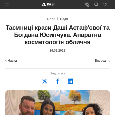
Блог
Події
Таємниці краси Даші Астаф'євої та
Богдана Юсипчука. Апаратна
косметологія обличчя
16.02.2022
Назад
Вперед
Поділіться