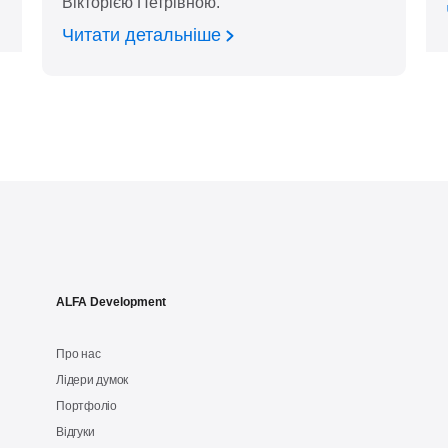
Вікторією Петрівною.
Читати детальніше
ALFA Development
Про нас
Лідери думок
Портфоліо
Відгуки