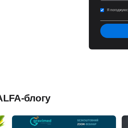
Я погоджуюс
 ALFA-блогу