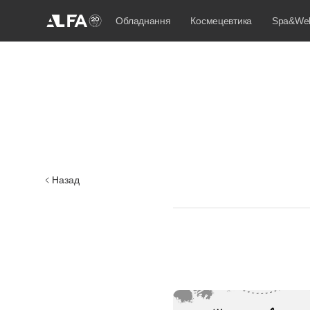
Обладнання
Космецевтика
Spa&Wel
Назад