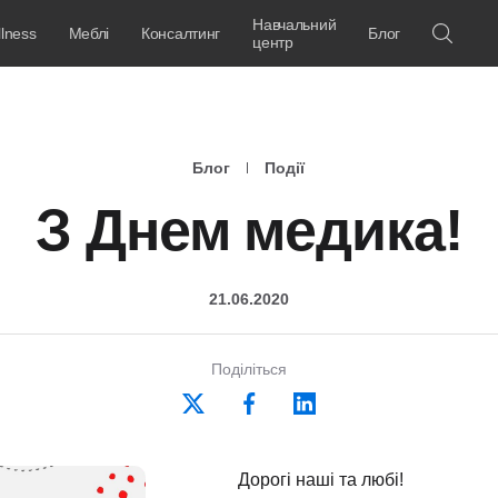
Навчальний
lness
Меблі
Консалтинг
Блог
центр
Блог
Події
З Днем медика!
21.06.2020
Поділіться
Дорогі наші та любі!