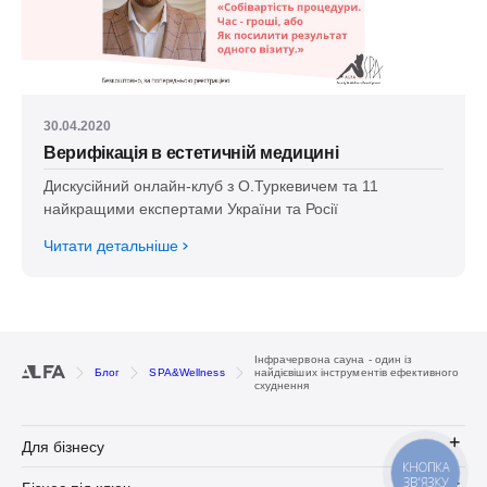
30.04.2020
Верифікація в естетичній медицині
Дискусійний онлайн-клуб з О.Туркевичем та 11
найкращими експертами України та Росії
Читати детальніше
Інфрачервона сауна - один із
Блог
SPA&Wellness
найдієвіших інструментів ефективного
схуднення
Для бізнесу
КНОПКА
ЗВ'ЯЗКУ