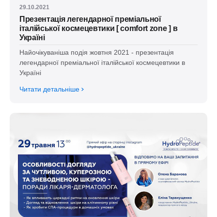
29.10.2021
Презентація легендарної преміальної
італійської космецевтики [ comfort zone ] в
Україні
Найочікуваніша подія жовтня 2021 - презентація
легендарної преміальної італійської космецевтики в
Україні
Читати детальніше