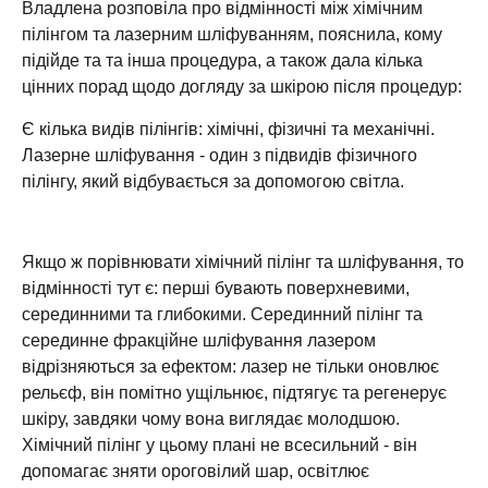
Владлена розповіла про відмінності між хімічним
пілінгом та лазерним шліфуванням, пояснила, кому
підійде та та інша процедура, а також дала кілька
цінних порад щодо догляду за шкірою після процедур:
Є кілька видів пілінгів: хімічні, фізичні та механічні.
Лазерне шліфування - один з підвидів фізичного
пілінгу, який відбувається за допомогою світла.
Якщо ж порівнювати хімічний пілінг та шліфування, то
відмінності тут є: перші бувають поверхневими,
серединними та глибокими. Серединний пілінг та
серединне фракційне шліфування лазером
відрізняються за ефектом: лазер не тільки оновлює
рельєф, він помітно ущільнює, підтягує та регенерує
шкіру, завдяки чому вона виглядає молодшою.
Хімічний пілінг у цьому плані не всесильний - він
допомагає зняти ороговілий шар, освітлює