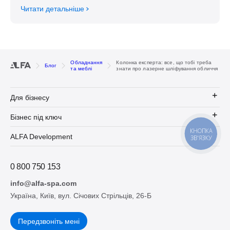
Читати детальніше
Обладнання
Колонка експерта: все, що тобі треба
Блог
та меблі
знати про лазерне шліфування обличчя
Для бізнесу
Бізнес під ключ
КНОПКА
ALFA Development
ЗВ'ЯЗКУ
0 800 750 153
info@alfa-spa.com
Україна, Київ, вул. Січових Стрільців, 26-Б
Передзвоніть мені