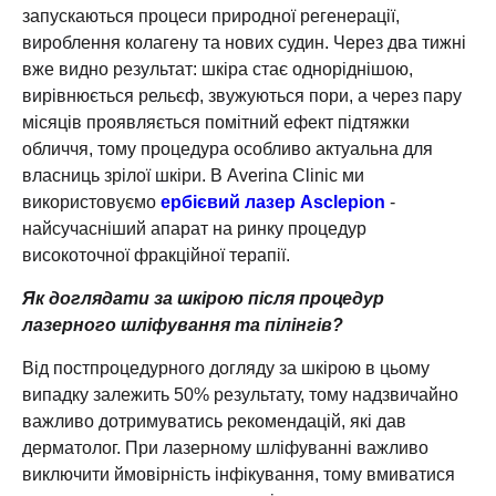
запускаються процеси природної регенерації,
вироблення колагену та нових судин. Через два тижні
вже видно результат: шкіра стає одноріднішою,
вирівнюється рельєф, звужуються пори, а через пару
місяців проявляється помітний ефект підтяжки
обличчя, тому процедура особливо актуальна для
власниць зрілої шкіри. В Averina Clinic ми
використовуємо
ербієвий лазер Asclepion
-
найсучасніший апарат на ринку процедур
високоточної фракційної терапії.
Як доглядати за шкірою після процедур
лазерного шліфування та пілінгів?
Від постпроцедурного догляду за шкірою в цьому
випадку залежить 50% результату, тому надзвичайно
важливо дотримуватись рекомендацій, які дав
дерматолог. При лазерному шліфуванні важливо
виключити ймовірність інфікування, тому вмиватися