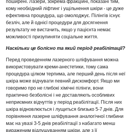
поширені. Лазери, зокрема фракційні, показані тим,
кому необхідний ліфтинг і ущільнення шкіри - це дуже
ефективна процедура, що омолоджує. Пілінгів існує
безліч, але й однієї процедури для досягнення
результату не вистачить, якщо у пацієнта немає
можливості призупиняти соціальне життя.
Наскільки це болісно та який період реабілітації?
Перед проведенням лазерного шліфування можна
використовувати креми-анестетики, тому сама
процедура цілком терпима, але перший день після неї
шкіра може відчувати певний дискомфорт. Якщо ми
говоримо про не глибокі хімічні пілінги, вони
практично безболісні і не доставляють особливих
неприємних відчуттів у період реабілітації. Після них
шкіра відновлюється і лущиться близько 5-7 днів. Для
порівняння лазерне шліфування аналогічної глибини
має на увазі 3-5 днів реабілітації з набагато менш
вираженим відлущуванням шкіри, але з її