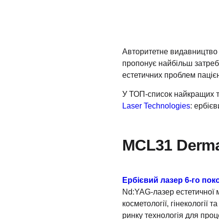
Авторитетне видавництво 
пропонує найбільш затреб
естетичних проблем пацієн
У ТОП-список найкращих те
Laser Technologies
: ербіє
МCL31 Dermab
Ербієвий лазер 6-го пок
Nd:YAG-лазер естетичної 
косметології, гінекології т
ринку технологія для проц