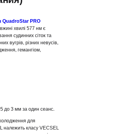
n QuadroStar PRO
вжині хвилі 577 нм є
вання судинних сіток та
них вугрів, різних невусів,
ження, гемангіом,
 до 3 мм за один сеанс.
охолодження для
SL належить класу VECSEL