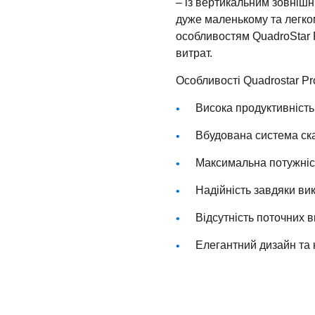
– із вертикальним зовніш
дуже маленькому та легком
особливостям QuadroStar 
витрат.
Особливості Quadrostar Pr
Висока продуктивність
Вбудована система ска
Максимальна потужніс
Надійність завдяки ви
Відсутність поточних 
Елегантний дизайн та 