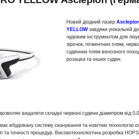
Новий діодний лазер
Asclepio
YELLOW
завдяки унікальній до
чудовим інструментом для ліку
зірочок, пігментних плям, черво
судинних плям венозного поход
розацеа та інших судин.
зволяє видаляти складні червоні судини діаметром від 0,05
ає вбудовану систему сканування та новітню технологію 
і та точності процедур. Високотехнологічна розробка HOP