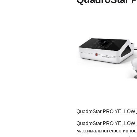
QuadroStar PRO YELLOW до
QuadroStar PRO YELLOW м
максимальної ефективност