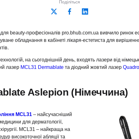
Поділіться
для beauty-професіоналів pro.bhub.com.ua вивчило ринок ес
уване обладнання в кабінеті лікаря-естетиста для вирішенн
тів.
хнологій, на сьогоднішній день, входять лазери від німець
вий лазер
MCL31 Dermablate
та діодний жовтий лазер
Quadro
late Aslepion (Німеччина)
оління MCL31
– найсучасніший
медицини для дерматології,
а хірургії. MCL31 – найкраща на
едур високоточної абляції та