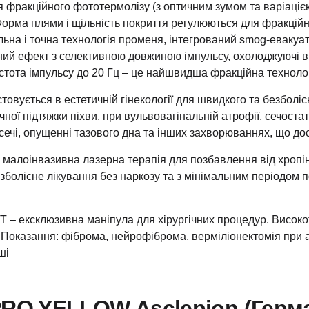
я фракційного фототермолізу (з оптичним зумом та варіаці
 Форма плями і щільність покриття регулюються для фракцій
льна і точна технологія променя, інтегрований smog-евакуа
ний ефект з селективною довжиною імпульсу, охолоджуючі 
тота імпульсу до 20 Гц – це найшвидша фракційна техноло
истовується в естетичній гінекології для швидкого та безболі
чної підтяжки піхви, при вульвовагінальній атрофії, сечост
сечі, опущенні тазового дна та інших захворюваннях, що д
 малоінвазивна лазерна терапія для позбавлення від хропі
зболісне лікування без наркозу та з мінімальним періодом
UT – ексклюзивна маніпула для хірургічних процедур. Висок
. Показання: фіброма, нейрофіброма, верміліонектомія при а
ші
PRO YELLOW Asclepion (Герм