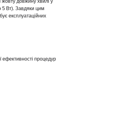
 жовту довжину хвилі у
 5 Вт). Завдяки цим
бує експлуатаційних
ї ефективності процедур