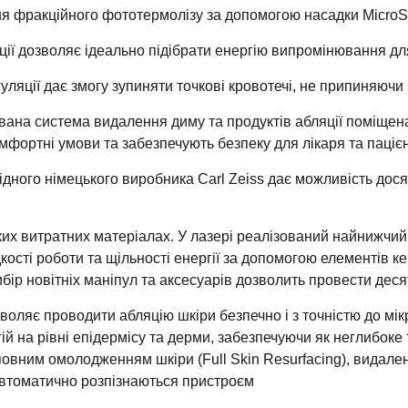
я фракційного фототермолізу за допомогою насадки MicroS
ції дозволяє ідеально підібрати енергію випромінювання дл
уляції дає змогу зупиняти точкові кровотечі, не припиняюч
вана система видалення диму та продуктів абляції поміщен
мфортні умови та забезпечують безпеку для лікаря та паціє
ідного німецького виробника Carl Zeiss дає можливість дося
ких витратних матеріалах. У лазері реалізований найнижчий 
сті роботи та щільності енергії за допомогою елементів ке
бір новітніх маніпул та аксесуарів дозволить провести деся
оляє проводити абляцію шкіри безпечно і з точністю до мік
ій на рівні епідермісу та дерми, забезпечуючи як неглибоке
 повним омолодженням шкіри (Full Skin Resurfacing), видален
автоматично розпізнаються пристроєм