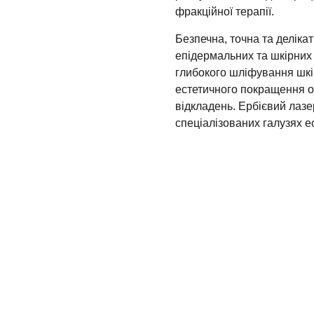
фракційної терапії.
Безпечна, точна та деліка
епідермальних та шкірних
глибокого шліфування шкір
естетичного покращення о
відкладень. Ербієвий лазе
спеціалізованих галузях е