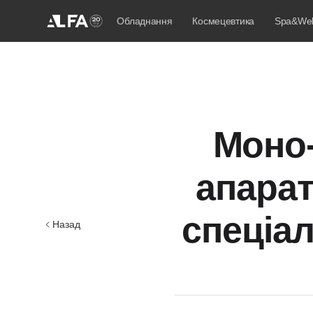
Обладнання
Космецевтика
Spa&Wel
Моно-
апарат
спеціал
Назад