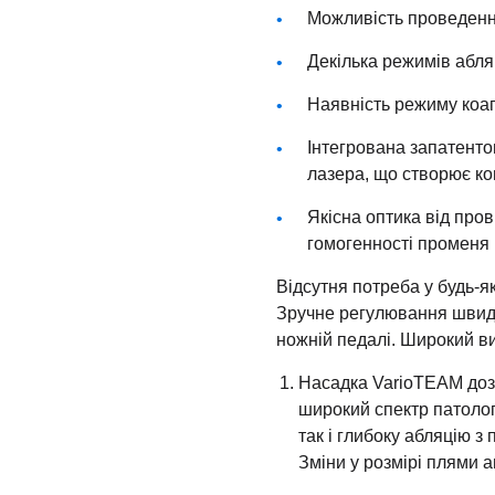
Можливість проведенн
Декілька режимів абля
Наявність режиму коаг
Інтегрована запатенто
лазера, що створює ко
Якісна оптика від пров
гомогенності променя
Відсутня потреба у будь-я
Зручне регулювання швидко
ножній педалі. Широкий ви
Насадка VarioTEAM дозв
широкий спектр патолог
так і глибоку абляцію з
Зміни у розмірі плями 