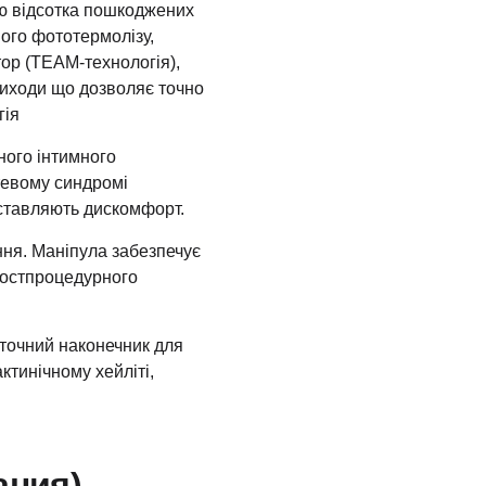
єю відсотка пошкоджених
ного фототермолізу,
тор (TEAM-технологія),
виходи що дозволяє точно
гія
сного інтимного
атевому синдромі
оставляють дискомфорт.
ння. Маніпула забезпечує
 постпроцедурного
оточний наконечник для
ктинічному хейліті,
ания)