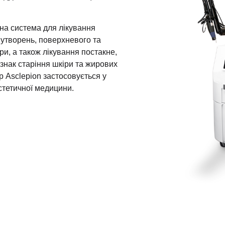
тна система для лікування
 утворень, поверхневого та
и, а також лікування постакне,
знак старіння шкіри та жирових
р Asclepion застосовується у
стетичної медицини.