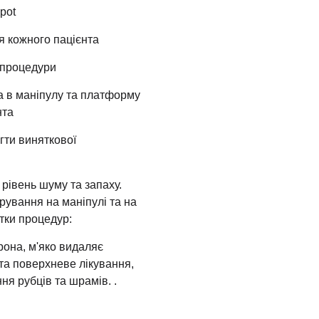
pot
я кожного пацієнта
и процедури
а в маніпулу та платформу
нта
гти виняткової
рівень шуму та запаху.
рування на маніпулі та на
тки процедур:
рона, м'яко видаляє
 та поверхневе лікування,
ня рубців та шрамів. .