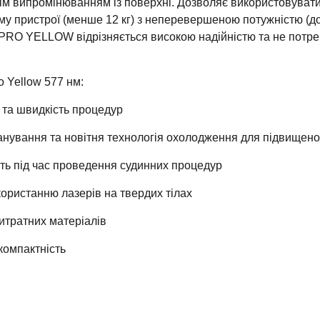
нім випромінюванням із поверхні. Дозволяє використовувати
у пристрої (менше 12 кг) з неперевершеною потужністю (до
PRO YELLOW відрізняється високою надійністю та не потре
o Yellow 577 нм:
 та швидкість процедур
нування та новітня технологія охолодження для підвищено
ть під час проведення судинних процедур
користанню лазерів на твердих тілах
витратних матеріалів
компактність