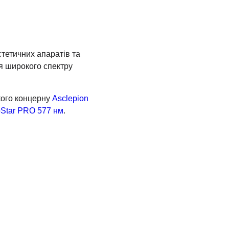
тетичних апаратів та
я широкого спектру
кого концерну
Asclepion
Star PRO 577 нм
.