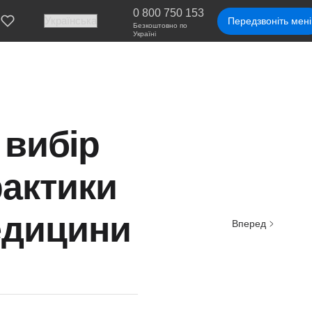
0 800 750 153
Передзвоніть мені
Безкоштовно по
Україні
 вибір
рактики
медицини
Вперед