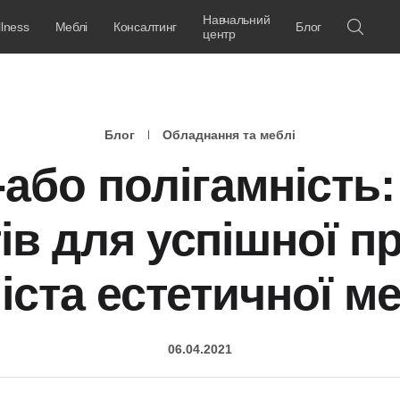
Навчальний
lness
Меблі
Консалтинг
Блог
центр
Блог
Обладнання та меблі
або полігамність:
ів для успішної п
іста естетичної 
06.04.2021