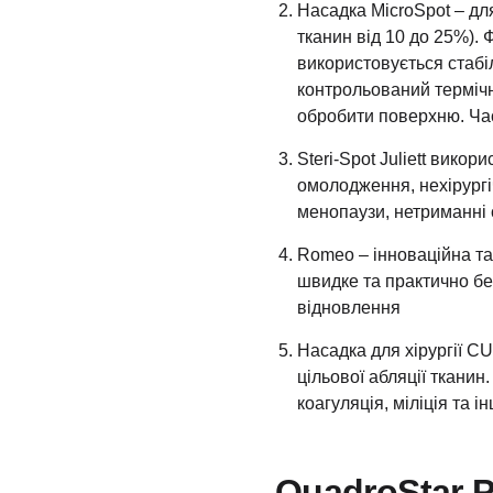
Насадка MicroSpot – дл
тканин від 10 до 25%).
використовується стабі
контрольований терміч
обробити поверхню. Час
Steri-Spot Juliett викор
омолодження, нехірургі
менопаузи, нетриманні 
Romeo – інноваційна та
швидке та практично бе
відновлення
Насадка для хірургії C
цільової абляції тканин
коагуляція, міліція та ін
QuadroStar 