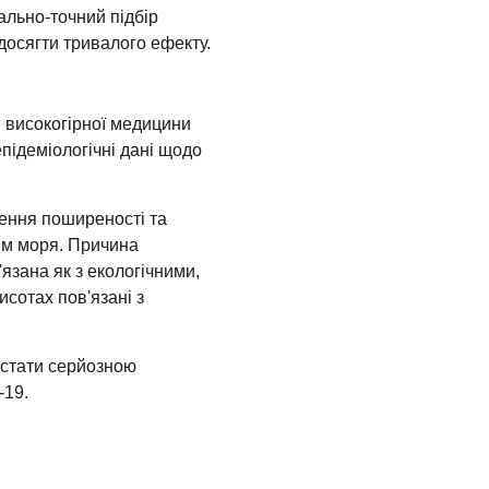
ально-точний підбір
досягти тривалого ефекту.
і високогірної медицини
підеміологічні дані щодо
ження поширеності та
ем моря. Причина
язана як з екологічними,
исотах пов'язані з
стати серйозною
-19.