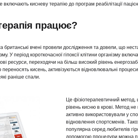
же включають кисневу терапію до програм реабілітації пацієн
ітерапія працює?
та британські вчені провели дослідження та довели, що нес
зму. У період короткочасної гіпоксії клітини організму вклю
ові ресурси, переходячи на більш високий рівень енергозаб
 що переносять кисень, активізуються відновлювальні процеси
які раніше спали.
Це фізіотерапевтичний метод,
рівень кисню в крові. Метод не
активно використовували у спо
відновлення спортсменів. Також
популярна серед любителів гір
допомогою процедури можна пі