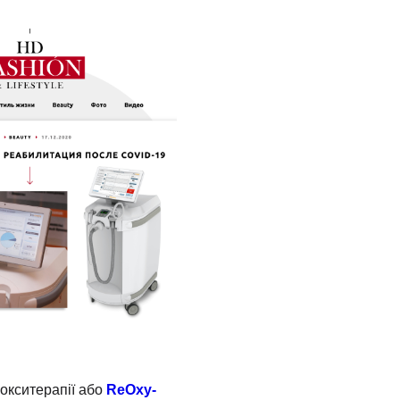
покситерапії або
ReOxy-