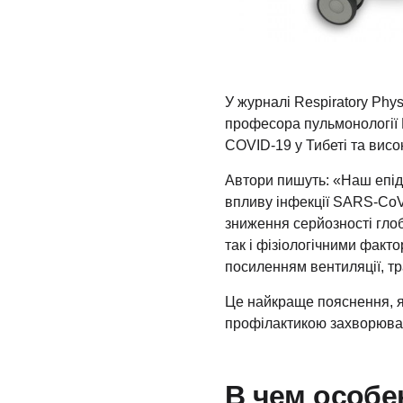
У журналі Respiratory Phy
професора пульмонології Г
COVID-19 у Тибеті та висо
Автори пишуть: «Наш епіде
впливу інфекції SARS-CoV
зниження серйозності глоб
так і фізіологічними факт
посиленням вентиляції, тр
Це найкраще пояснення, я
профілактикою захворюванн
В чем особе