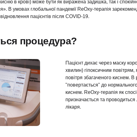
 кисню в крові) може бути як виражена задишка, так і спокі
ія». В умовах глобальної пандемії ReOxy-терапія зарекоме
відновлення пацієнтів після COVID-19.
ться процедура?
Пацієнт дихає через маску кор
хвилин) гіпоксичним повітрям, 
повітря збагаченого киснем. В 
"повертається" до нормального
киснем. ReOxy-терапія як спосіб
призначається та проводиться
лікаря.