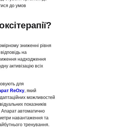
тися до умов
оксітерапії?
омірному зниженні рівня
 відповідь на
зниження надходження
дну активізацію всіх
стовують для
арат ReOxy
, який
адаптаційних можливостей
ивідуальних показників
а. Апарат автоматично
аметри навантаження та
майбутнього тренування.