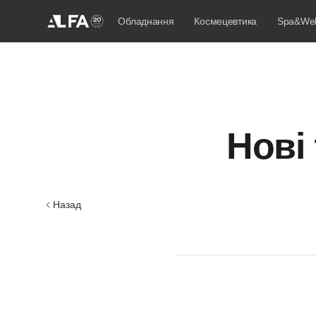
Обладнання
Космецевтика
Spa&Wel
Нові 
Назад