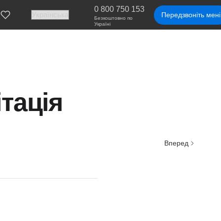
0 800 750 153
Передзвоніть мені
Безкоштовно по
Україні
ітація
Вперед