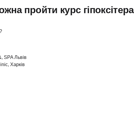
можна пройти курс гіпоксітерап
?
, SPA Львів
inic, Харків