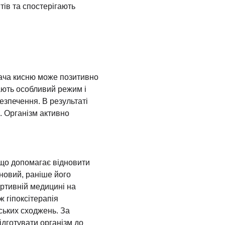
тів та спостерігають
тача кисню може позитивно
чають особливий режим і
езпечення. В результаті
. Організм активно
 що допомагає відновити
 новий, раніше його
ртивній медицині на
 гіпоксітерапія
ських сходжень. За
дготувати організм до