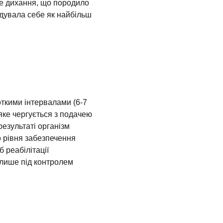
йне дихання, що породило
ндувала себе як найбільш
откими інтервалами (6-7
яке чергується з подачею
результаті організм
 рівня забезпечення
 реабілітації
 лише під контролем