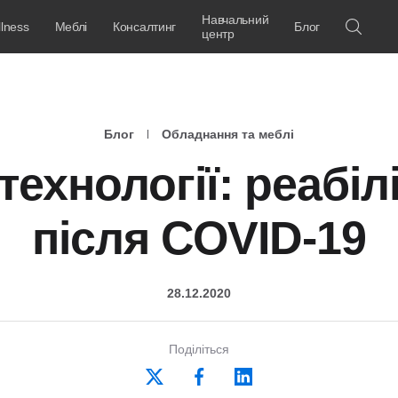
Навчальний
lness
Меблі
Консалтинг
Блог
центр
Блог
Обладнання та меблі
технології: реабіл
після COVID-19
28.12.2020
Поділіться