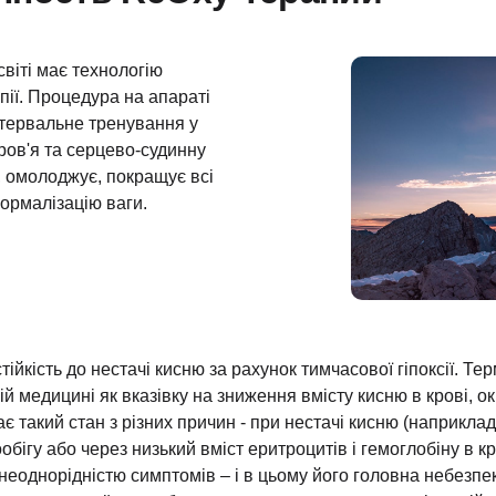
світі має технологію
пії. Процедура на апараті
нтервальне тренування у
оров'я та серцево-судинну
т, омолоджує, покращує всі
ормалізацію ваги.
ійкість до нестачі кисню за рахунок тимчасової гіпоксії. Те
ій медицині як вказівку на зниження вмісту кисню в крові, о
є такий стан з різних причин - при нестачі кисню (наприклад
обігу або через низький вміст еритроцитів і гемоглобіну в к
еоднорідністю симптомів – і в цьому його головна небезпек