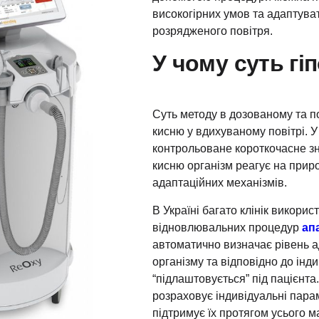
високогірних умов та адаптува
розрядженого повітря.
У чому суть гіп
Суть методу в дозованому та п
кисню у вдихуваному повітрі. У
контрольоване короткочасне 
кисню організм реагує на приро
адаптаційних механізмів.
В Україні багато клінік викори
відновлювальних процедур
ап
автоматично визначає рівень 
організму та відповідно до інд
“підлаштовується” під пацієнт
розраховує індивідуальні пар
підтримує їх протягом усього 