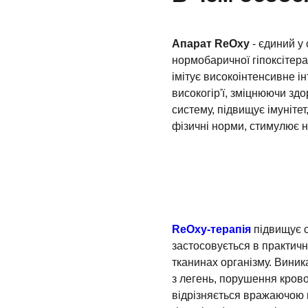
Апарат ReOxy
- єдиний у 
нормобаричної гіпоксітера
імітує високоінтенсивне і
високогір'ї, зміцнюючи зд
систему, підвищує імуніте
фізичні норми, стимулює н
ReOxy-терапія
підвищує ст
застосовується в практичн
тканинах організму. Виника
з легень, порушення крово
відрізняється вражаючою н