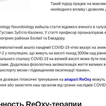
Такий підхід працює на максим
необхідного впливу і дозволяє 
siology Neurobiology вийшла стаття відомого вченого в галуз
уставо Зуб'єто-Каллехо. У статті професор проаналізував е
когірних районах Болівії та Еквадору.
міологічний аналіз пандемії COVID-19 чітко вказує на зни
-2 у популяціях, що живуть на висоті понад 3000м над рівн
ального спалаху COVID-19 на великій висоті може бути пов'
орами. Додаткова фізіологічна акліматизація життя великих в
анспорту кисню і підвищенням оксигенації тканин».
к дозовані гіпоксичні тренування на
апараті ReOxy
можуть 
я або захистити наш організм від грізних наслідків COVID
нность ReOxy-терапии