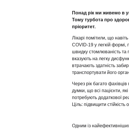
Понад рік ми живемо в у
Тому турбота про здоро
пріоритет.
Лікарі помітили, що навіть
COVID-19 у легкій формі, 
швидку стомлюваність та 
вказують на легку дисфунк
втрачають здатність забир
транспортувати його орга
Через рік багато фахівців
думки, що всі пацієнти, я
потребують додаткової реаб
Ціль: підвищити стійкість 
Одним із найефективніших 