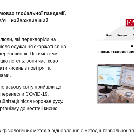
мовах глобальної пандемії.
в'я – найважливіший
 люди, які перехворіли на
після одужання скаржаться на
перепочинок. Ці симптоми
цію легень: вони частково
ати кисень з повітря та
нами.
 по всьому світу прийшли до
кі перенесли COVID-19,
ілітації після коронавірусу.
організму до нестачі кисню.
фізіологічних методів відновлення є метод інтервальної гі