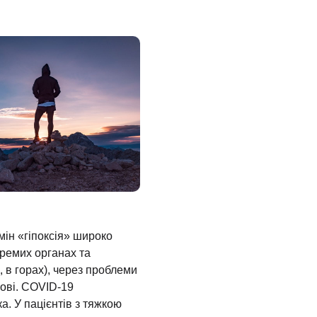
рмін «гіпоксія» широко
кремих органах та
, в горах), через проблеми
рові. COVID-19
а. У пацієнтів з тяжкою