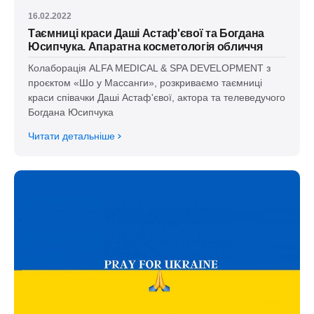
16.02.2022
Таємниці краси Даші Астаф'євої та Богдана
Юсипчука. Апаратна косметологія обличчя
Колаборація ALFA MEDICAL & SPA DEVELOPMENT з
проєктом «Шо у Массанги», розкриваємо таємниці
краси співачки Даші Астаф'євої, актора та телеведучого
Богдана Юсипчука
Читати детальніше