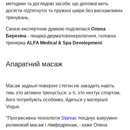
методики та доглядові засоби, що допомагають
досягти підтягнутої та пружної шкіри без виснажливих
тренувань.
Своєю експертною думкою поділилася
Олена
Березіна
- лікарка-дерматовенерологиня, головна
тренерка
ALFA Medical & Spa Development
.
Апаратний масаж
Масаж задньої поверхні стегон не завадить навіть
тим, хто активно тренується; а ті, хто нехтує спортом,
його потребують особливо, йдеться у матеріалі
Vogue.
"Прогресивна технологія
Starvac
поєднує вакуумно-
роликовий масаж і лімфодренаж, - каже Олена