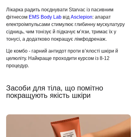
Лікарка радить поєднувати Starvac із пасивним
фітнесом
EMS Body Lab
від
Asclepion
: апарат
електроімпульсами стимулює глибинну мускулатуру
сідниць, чим тонізує й підкачує м’язи, тримає їх у
тонусі, а додатково покращує лімфодренаж.
Це комбо - гарний антидот проти в’ялості шкіри й
целюліту. Найкраще проходити курсом із 8-12
процедур.
Засоби для тіла, що помітно
покращують якість шкіри