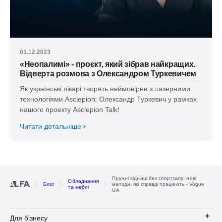
01.12.2023
«Неопалимі» - проєкт, який зібрав найкращих.
Відверта розмова з Олександром Туркевичем
Як українські лікарі творять неймовірне з лазерними
технологіями Asclepion: Олександр Туркевич у рамках
нашого проекту Asclepion Talk!
Читати детальніше
Пружні сідниці без спортзалу: нові
Обладнання
Блог
методи, які справді працюють - Vogue
та меблі
UA
Для бізнесу