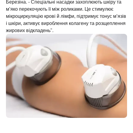
Березіна. - Спеціальні насадки захоплюють шкіру та
м’яко перекочують її між роликами. Це стимулює
мікроциркуляцію крові й лімфи, підтримує тонус м’язів
і шкіри, активує вироблення колагену та розщеплення
жирових відкладень".