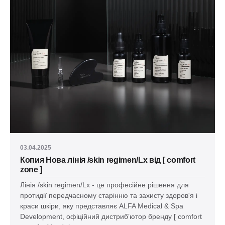
03.04.2025
Копия Нова лінія /skin regimen/Lx від [ comfort
zone ]
Лінія /skin regimen/Lx - це професійне рішення для
протидії передчасному старінню та захисту здоров'я і
краси шкіри, яку представляє ALFA Medical & Spa
Development, офіційний дистрибʼютор бренду [ comfort