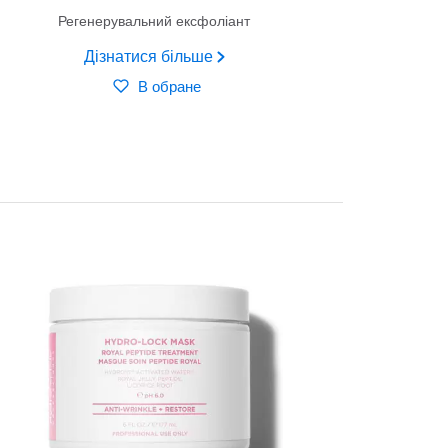
Регенерувальний ексфоліант
Дізнатися більше
В обране