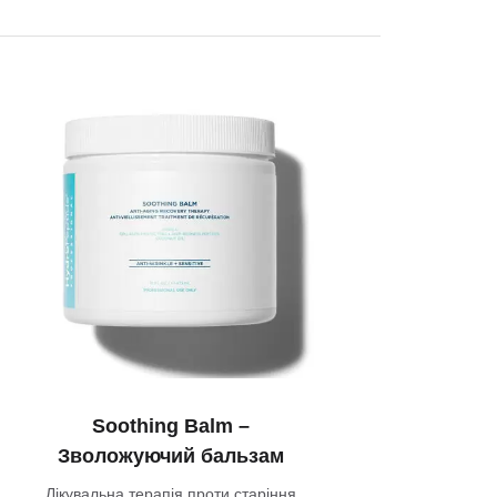
Soothing Balm –
Зволожуючий бальзам
Лікувальна терапія проти старіння