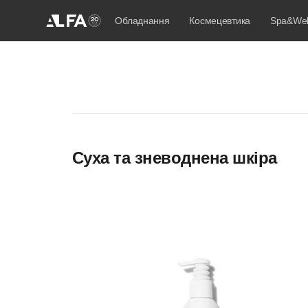
Обладнання
Космецевтика
Spa&Wel
Суха та зневоднена шкіра