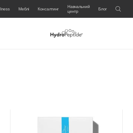
Навчальний
lness
Меблі
Консалтинг
Блог
центр