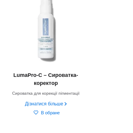
LumaPro-C – Сироватка-
коректор
Сироватка для корекції пігментації
Дізнатися більше
В обране