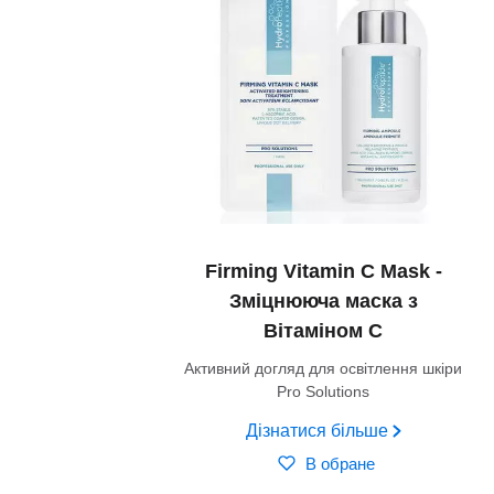
Firming Vitamin C Mask -
Зміцнююча маска з
Вітаміном С
Активний догляд для освітлення шкіри
Pro Solutions
Дізнатися більше
В обране