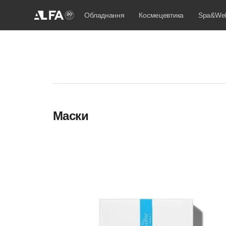
Обладнання
Космецевтика
Spa&Wel
Маски