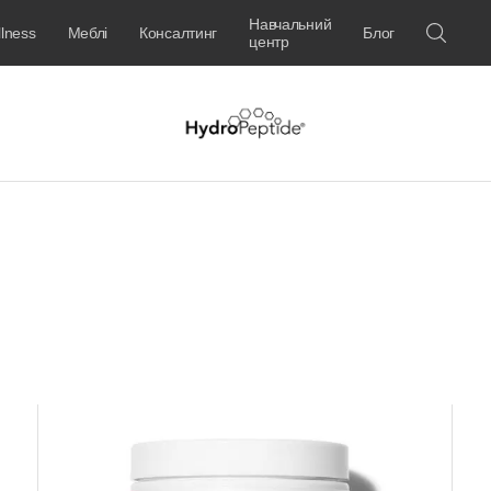
Навчальний
lness
Меблі
Консалтинг
Блог
центр