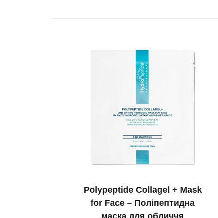
Polypeptide Сollagel + Mask
for Face – Поліпептидна
маска для обличчя