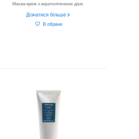
Маска-крем з кератолітичною дією
Дізнатися більше
В обране