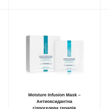
Moisture Infusion Mask –
Антиоксидантна
гідрогелева терапія