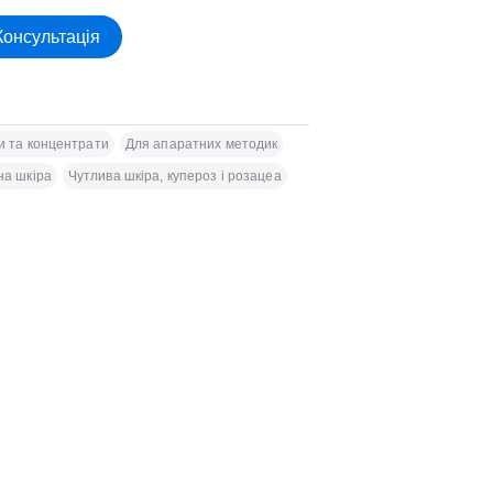
Консультація
и та концентрати
Для апаратних методик
на шкіра
Чутлива шкіра, купероз і розацеа