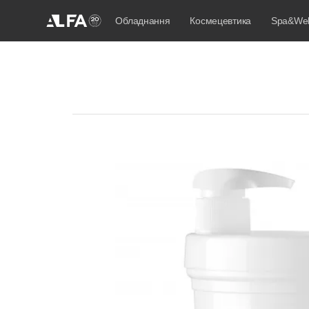
Обладнання
Космецевтика
Spa&Wel