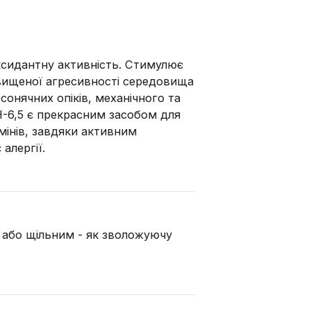
ксидантну активність. Стимулює
двищеної агресивності середовища
 сонячних опіків, механічного та
Н-6,5 є прекрасним засобом для
мінів, завдяки активним
алергії.
 або щільним - як зволожуючу