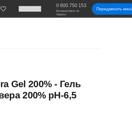
0 800 750 153
Передзвоніть мені
Безкоштовно по
Україні
ra Gel 200% - Гель
 вера 200% рН-6,5