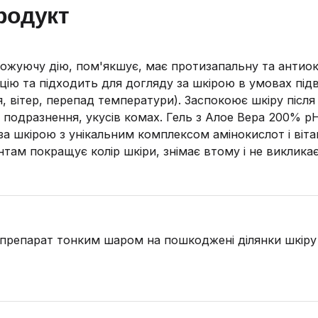
родукт
ожуючу дію, пом'якшує, має протизапальну та антио
цію та підходить для догляду за шкірою в умовах пі
я, вітер, перепад температури). Заспокоює шкіру після
о подразнення, укусів комах. Гель з Алое Вера 200% р
за шкірою з унікальним комплексом амінокислот і віта
там покращує колір шкіри, знімає втому і не викликає 
препарат тонким шаром на пошкоджені ділянки шкіру