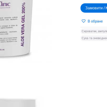
Замовити / 
В обране
Сироватки, ампул
Суха та зневодне