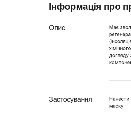
Інформація про п
Опис
Має звол
регенера
(інсоляці
хімічног
догляду 
компонен
Застосування
Нанести 
маску.