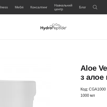
Навчальний
lness
Меблі
Консалтинг
Блог
центр
Aloe Ve
з алое
Код: CGA1000
1000 мл