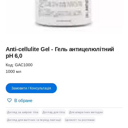
Аnti-cellulite Gel - Гель антицелюлітний
pH 6,0
Код: GAC1000
1000 мл
Замовити / Консультація
В обране
Догляд за шкірою тіла
Догляд для тіла
Для апаратних методик
Догляд для вагітних і в період лактації
Целюліт та розтяжки