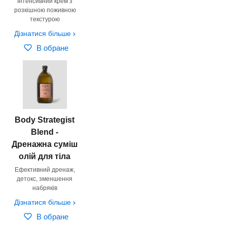
Інтенсивний крем з
розкішною поживною
текстурою
Дізнатися більше
В обране
Body Strategist
Blend -
Дренажна суміш
олій для тіла
Ефективний дренаж,
детокс, зменшення
набряків
Дізнатися більше
В обране