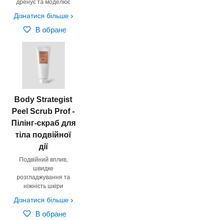
дренує та моделює
Дізнатися більше
В обране
Body Strategist
Peel Scrub Prof -
Пілінг-скраб для
тіла подвійної
дії
Подвійний вплив,
швидке
розгладжування та
ніжність шкіри
Дізнатися більше
В обране