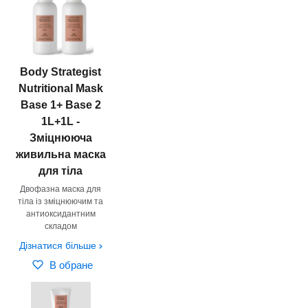
Body Strategist
Nutritional Mask
Base 1+ Base 2
1L+1L -
Зміцнююча
живильна маска
для тіла
Двофазна маска для
тіла із зміцнюючим та
антиоксидантним
складом
Дізнатися більше
В обране