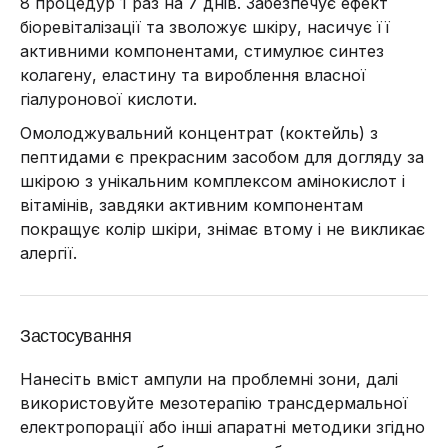
8 процедур 1 раз на 7 днів.
Забезпечує ефект
біоревіталізації та зволожує шкіру, насичує її
активними компонентами, стимулює синтез
колагену, еластину та вироблення власної
гіалуронової кислоти.
Омолоджувальний концентрат (коктейль) з
пептидами є прекрасним засобом для догляду за
шкірою з унікальним комплексом амінокислот і
вітамінів, завдяки активним компонентам
покращує колір шкіри, знімає втому і не викликає
алергії.
Застосування
Нанесіть вміст ампули на проблемні зони, далі
використовуйте мезотерапію трансдермальної
електропорації або інші апаратні методики згідно