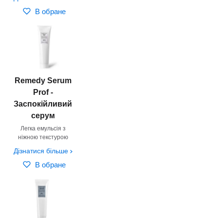
В обране
Remedy Serum
Prof -
Заспокійливий
серум
Легка емульсія з
ніжною текстурою
Дізнатися більше
В обране