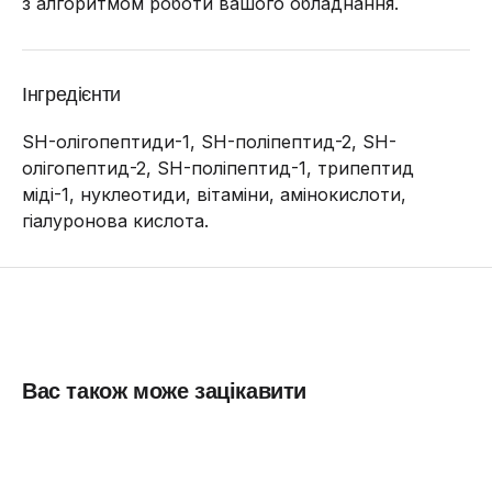
з алгоритмом роботи вашого обладнання.
Інгредієнти
SH-олігопептиди-1, SH-поліпептид-2, SH-
олігопептид-2, SH-поліпептид-1, трипептид
міді-1, нуклеотиди, вітаміни, амінокислоти,
гіалуронова кислота.
Вас також може зацікавити