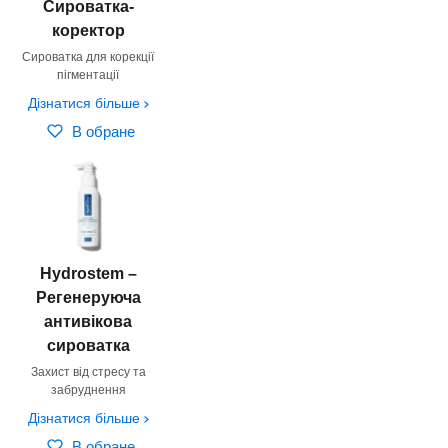
Сироватка-
коректор
Сироватка для корекції
пігментації
Дізнатися більше
В обране
Hydrostem –
Регенеруюча
антивікова
сироватка
Захист від стресу та
забруднення
Дізнатися більше
В обране