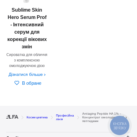
Sublime Skin
Hero Serum Prof
- Інтенсивний
серум для
корекції вікових
змін
Сироватка для обличчя
з комплексною
омолоджуючою дією
Дізнатися більше
В обране
Antiaging Peptide HA 1% -
Професійна
Космецевтика
Концентрат омолоджуючий з
лінія
пептидами
КНОПКА
ЗВ'ЯЗКУ