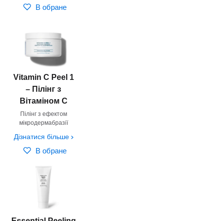
В обране
Vitamin C Peel 1
– Пілінг з
Вітаміном С
Пілінг з ефектом
мікродермабразії
Дізнатися більше
В обране
Essential Peeling