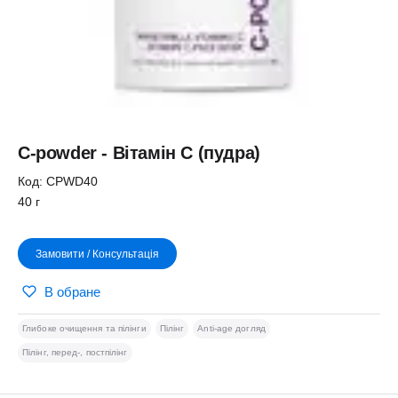
C-powder - Вітамін С (пудра)
Код: CPWD40
40 г
Замовити / Консультація
В обране
Глибоке очищення та пілінги
Пілінг
Anti-age догляд
Пілінг, перед-, постпілінг