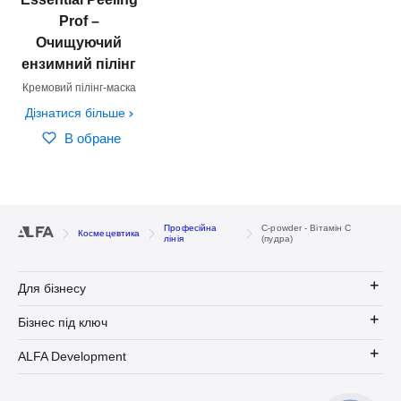
Prof –
Очищуючий
ензимний пілінг
Кремовий пілінг-маска
Дізнатися більше
В обране
Професійна
C-powder - Вітамін С
Космецевтика
лінія
(пудра)
Для бізнесу
Бізнес під ключ
ALFA Development