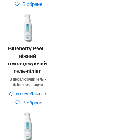
В обране
Blueberry Peel –
ніжний
омолоджуючий
гель-пілінг
Відновлюючий гель -
пілінг з чорницею
Дізнатися більше
В обране