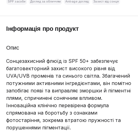
SPF засоби
Догляд за обличчям
Anti-age догляд
Захист від сонця
Інформація про продукт
Опис
Сонцезахисний флюїд із SPF 50+ забезпечує
багатовекторний захист високого рівня від
UVA/UVB променів та синього світла. Збагачений
потужними активними інгредієнтами, він помітно
запобігає появі та виправляє зморшки й пігментні
плями, спричинені сонячним впливом.
Інноваційна клінічно перевірена формула
спрямована на боротьбу з ознаками
фотостаріння, зокрема втратою пружності та
порушеннями пігментації.