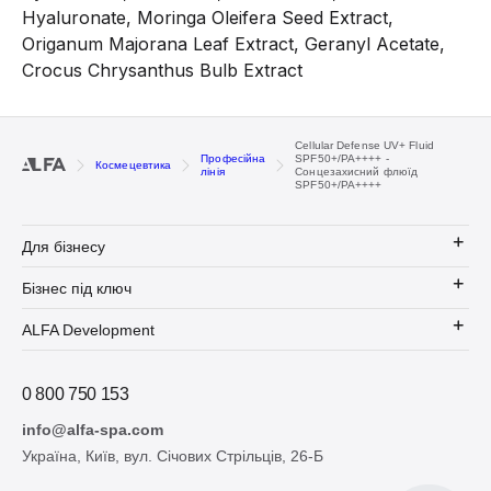
Hyaluronate, Moringa Oleifera Seed Extract,
Origanum Majorana Leaf Extract, Geranyl Acetate,
Crocus Chrysanthus Bulb Extract
Cellular Defense UV+ Fluid
Професійна
SPF50+/PA++++ -
Космецевтика
лінія
Сонцезахисний флюїд
SPF50+/PA++++
Для бізнесу
Бізнес під ключ
ALFA Development
0 800 750 153
info@alfa-spa.com
Україна, Київ, вул. Січових Стрільців, 26-Б