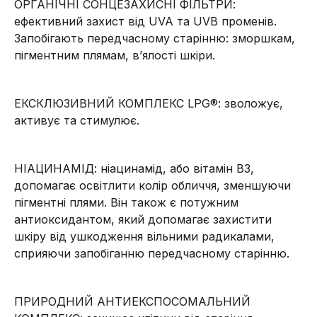
ОРГАНІЧНІ СОНЦЕЗАХИСНІ ФІЛЬТРИ:
ефективний захист від UVA та UVB променів.
Запобігають передчасному старінню: зморшкам,
пігментним плямам, в’ялості шкіри.
ЕКСКЛЮЗИВНИЙ КОМПЛЕКС LPG®: зволожує,
активує та стимулює.
НІАЦИНАМІД: ніацинамід, або вітамін B3,
допомагає освітлити колір обличчя, зменшуючи
пігментні плями. Він також є потужним
антиоксидантом, який допомагає захистити
шкіру від ушкодження вільними радикалами,
сприяючи запобіганню передчасному старінню.
ПРИРОДНИЙ АНТИЕКСПОСОМАЛЬНИЙ