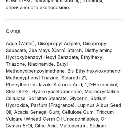
КОМПЛЕКС: захищає клітини від старіння,
спричиненого експосомою.
Склад
Aqua (Water), Diisopropyl Adipate, Diisopropyl
Sebacate, Zea Mays (Corn) Starch, Diethylamino
Hydroxybenzoyl Hexyl Benzoate, Ethylhexyl
Triazone, Niacinamide, Butyl
Methoxydibenzoylmethane, Bis-Ethylhexyloxyphenol
Methoxyphenyl Triazine, Steareth-21,
Phenylbenzimidazole Sulfonic Acid, 1,2-Hexanediol,
Steareth-2, Hydroxyacetophenone, Microcrystalline
Cellulose, Sorbitan Stearate, Glycerin, Sodium
Hydroxide, Parfum (Fragrance), Lupinus Albus Seed
Oil, Acacia Senegal Gum, Cellulose Gum, Triticum
Vulgare (Wheat) Germ Oil Unsaponifiables, O-
Cymen-5-Ol, Citric Acid, Maltodextrin, Sodium