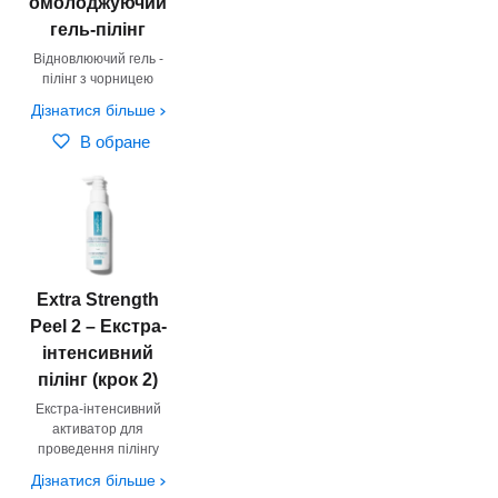
омолоджуючий
гель-пілінг
Відновлюючий гель -
пілінг з чорницею
Дізнатися більше
В обране
Extra Strength
Peel 2 – Екстра-
інтенсивний
пілінг (крок 2)
Екстра-інтенсивний
активатор для
проведення пілінгу
Дізнатися більше