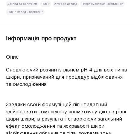
Догляд за обличчям
Пілінг
Anti-age догляд
Гіперпігментація, освітлення
Пілінг, перед-, постпілінг
Інформація про продукт
Опис
Оновлюючий розчин із рівнем pH 4 для всіх типів
шкіри, призначений для процедур відбілювання
та омолодження.
Завдяки своїй формулі цей пілінг здатний
здійснювати комплексну косметичну дію на різні
шари шкіри, в результаті створюючи загальний
ефект омолодження та яскравості шкіри,
відбілювання обличчя та тіла, зокрема зони