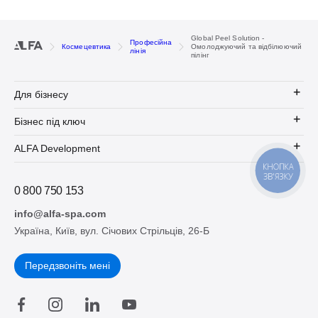
Global Peel Solution -
Професійна
Космецевтика
Омолоджуючий та відбілюючий
лінія
пілінг
Для бізнесу
Бізнес під ключ
ALFA Development
КНОПКА
ЗВ'ЯЗКУ
0 800 750 153
info@alfa-spa.com
Україна, Київ, вул. Січових Стрільців, 26-Б
Передзвоніть мені