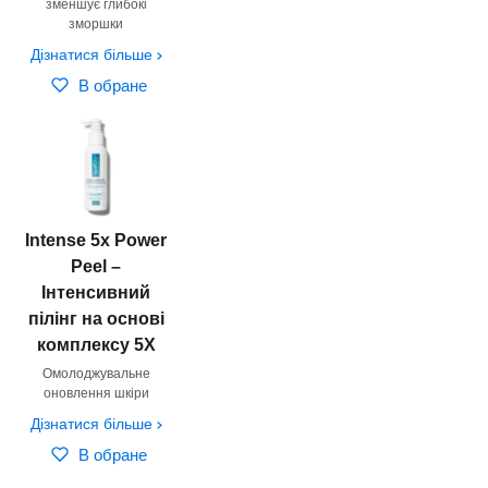
зменшує глибокі
зморшки
Дізнатися більше
В обране
Intense 5x Power
Peel –
Інтенсивний
пілінг на основі
комплексу 5Х
Омолоджувальне
оновлення шкіри
Дізнатися більше
В обране