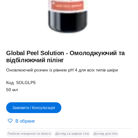
Global Peel Solution - Омолоджуючий та
відбілюючий пілінг
Оновлюючий розчин із рівнем pH 4 для всіх типів шкіри
Код: SOLGLP5
50 мл
Замовити / Консультація
В обране
Глибоке очищення та пілінги
Догляд за шкірою тіла
Догляд для тіла