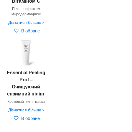
Вітаміном С
Пілінг з ефектом
мікродермабразії
Дізнатися більше
В обране
Essential Peeling
Prof –
Очищуючий
ензимний пілінг
Кремовий пілінг-маска
Дізнатися більше
В обране