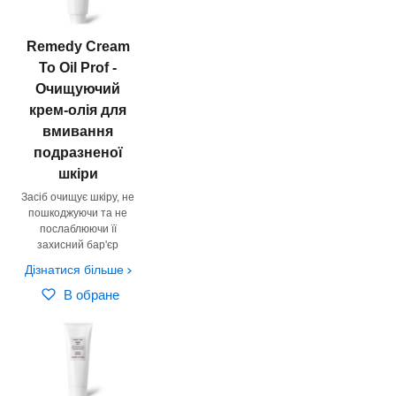
Remedy Сream
To Oil Prof -
Очищуючий
крем-олія для
вмивання
подразненої
шкіри
Засіб очищує шкіру, не
пошкоджуючи та не
послаблюючи її
захисний бар'єр
Дізнатися більше
В обране