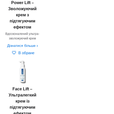
Power Lift –
Зволожуючий
крем з
підтягуючим
ефектом
Вдосконалений ультра-
зволожуючий крем
Дізнатися більше
В обране
Face Lift –
Ультралегкий
крем із
підтягуючим
ефектом