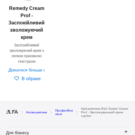
Remedy Cream
Prof -
Заспокійливий
зволожуючий
крем
Заспокійливий
зволожуючий крем з
легкою приємною
текстурою
Дізнатися більше
В обране
Hydramemory Rich Sorbet Cream
Професійна
Космецевтика
Prof - Зволожувальний крем-
лінія
сорбет
Для бізнесу