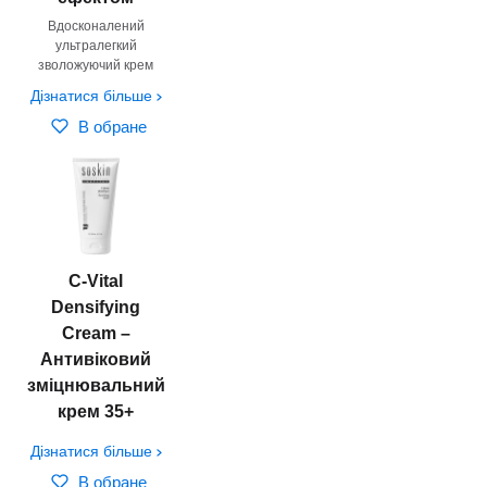
Вдосконалений
ультралегкий
зволожуючий крем
Дізнатися більше
В обране
C-Vital
Densifying
Cream –
Антивіковий
зміцнювальний
крем 35+
Дізнатися більше
В обране