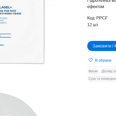
Гідрогелева ма
ефектом
Код: PPCF
12 шт.
Замовити / 
В обране
Маски
Догляд з
Суха та зневодне