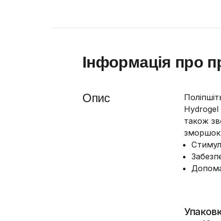
Інформація про п
Опис
Поліпшіт
Hydrogel
також зв
зморшок 
Стимул
Забезп
Допома
Упаковк