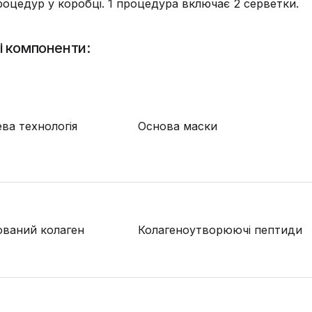
процедур у коробці. 1 процедура включає 2 серветки.
і компоненти:
ева технологія
Основа маски
ований колаген
Колагеноутворюючі пептиди