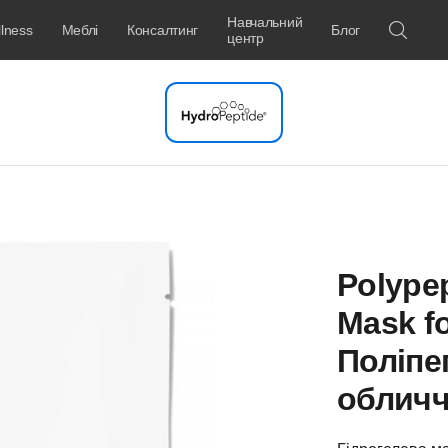
Навчальний
lness
Меблі
Консалтинг
Блог
центр
Polypep
Mask fo
Поліпе
облич