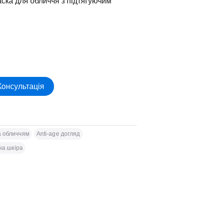
ска для обличчя з підтягуючим
Консультація
а обличчям
Anti-age догляд
на шкіра