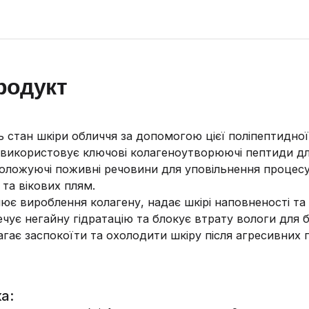
родукт
ь стан шкіри обличчя за допомогою цієї поліпептидної 
 використовує ключові колагеноутворюючі пептиди д
оложуючі поживні речовини для уповільнення процесу
та вікових плям.
ює вироблення колагену, надає шкірі наповненості та
ечує негайну гідратацію та блокує втрату вологи для 
гає заспокоїти та охолодити шкіру після агресивних
а: