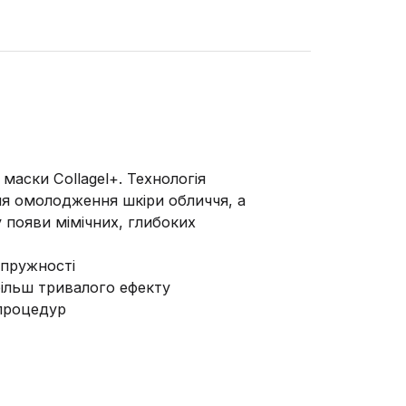
маски Collagel+. Технологія
ля омолодження шкіри обличчя, а
 появи мімічних, глибоких
 пружності
більш тривалого ефекту
 процедур