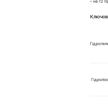
– на 12 
Ключов
Гідрогел
Гідроліз