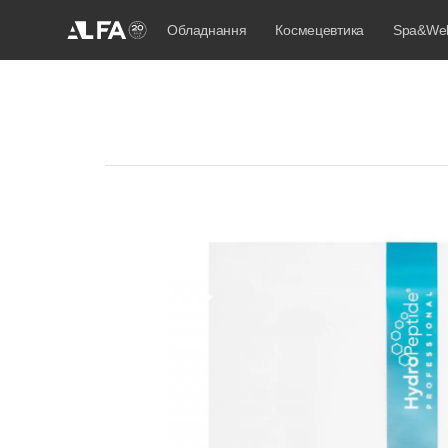
Обладнання
Космецевтика
Spa&Wel