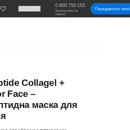
0 800 750 153
Передзвоніть мені
Безкоштовно по
Україні
tide Сollagel +
r Face –
птидна маска для
чя