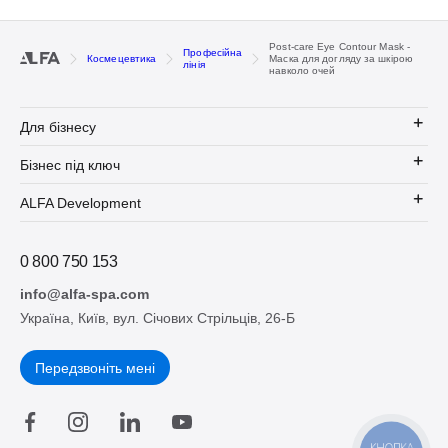
Post-care Eye Contour Mask -
Професійна
Космецевтика
Маска для догляду за шкірою
лінія
навколо очей
Для бізнесу
Бізнес під ключ
ALFA Development
0 800 750 153
info@alfa-spa.com
Україна, Київ, вул. Січових Стрільців, 26-Б
Передзвоніть мені
КНОПКА