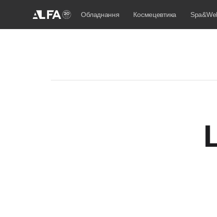
Обладнання
Космецевтика
Spa&Wel