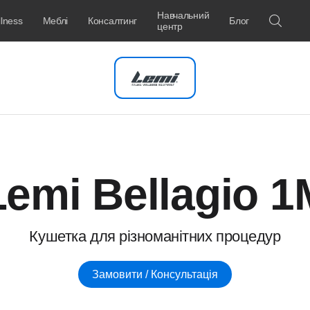
Навчальний
lness
Меблі
Консалтинг
Блог
центр
Lemi Bellagio 1
Кушетка для різноманітних процедур
Замовити / Консультація