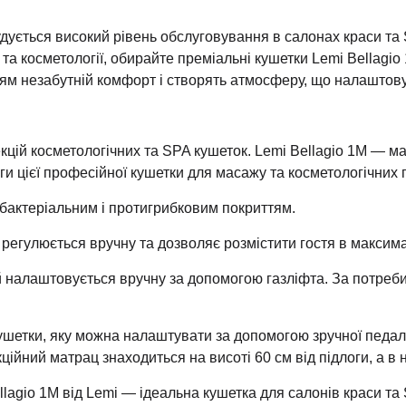
дується високий рівень обслуговування в салонах краси та
 та косметології, обирайте преміальні кушетки Lemi Bellagio
ям незабутній комфорт і створять атмосферу, що налаштову
кцій косметологічних та SPA кушеток. Lemi Bellagio 1M — маса
аги цієї професійної кушетки для масажу та косметологічних
ибактеріальним і протигрибковим покриттям.
й регулюється вручну та дозволяє розмістити гостя в макс
й налаштовується вручну за допомогою газліфта. За потреб
шетки, яку можна налаштувати за допомогою зручної педалі
ійний матрац знаходиться на висоті 60 см від підлоги, а в
lagio 1M від Lemi — ідеальна кушетка для салонів краси та 