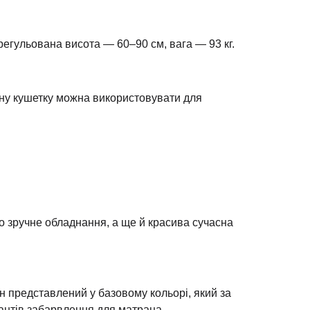
регульована висота — 60–90 см, вага — 93 кг.
льну кушетку можна використовувати для
то зручне обладнання, а ще й красива сучасна
н представлений у базовому кольорі, який за
антів забарвлення для матраца.