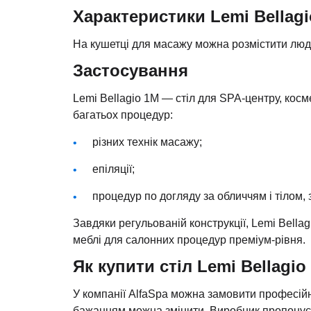
Характеристики Lemi Bellag
На кушетці для масажу можна розмістити людей
Застосування
Lemi Bellagio 1M — стіл для SPA-центру, косм
багатьох процедур:
різних технік масажу;
епіляції;
процедур по догляду за обличчям і тілом,
Завдяки регульованій конструкції, Lemi Bella
меблі для салонних процедур преміум-рівня.
Як купити стіл Lemi Bellagio
У компанії AlfaSpa можна замовити професійни
бажанням можна змінити. Виробник пропонує 1