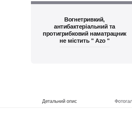
Вогнетривкий,
антибактеріальний та
протигрибковий наматрацник
не містить " Azo "
Детальний опис
Фотога