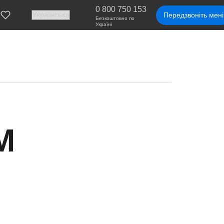
0 800 750 153
Передзвоніть мені
Безкоштовно по
Україні
M