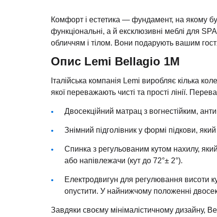
Комфорт і естетика — фундамент, на якому бу
функціональні, а й ексклюзивні меблі для SPA
обличчям і тілом. Вони подарують вашим гост
Опис Lemi Bellagio 1M
Італійська компанія Lemi виробляє кілька коле
якої переважають чисті та прості лінії. Перев
Двосекційний матрац з вогнестійким, ант
Знімний підголівник у формі підкови, яки
Спинка з регульованим кутом нахилу, яки
або напівлежачи (кут до 72°± 2°).
Електродвигун для регулювання висоти ку
опустити. У найнижчому положенні двосекц
Завдяки своєму мінімалістичному дизайну, Bel