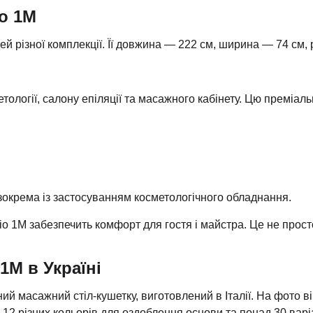
io 1M
 різної комплекції. Її довжина — 222 см, ширина — 74 см, 
етології, салону епіляції та масажного кабінету. Цю преміа
 зокрема із застосуванням косметологічного обладнання.
gio 1M забезпечить комфорт для гостя і майстра. Це не прос
 1M в Україні
й масажний стіл-кушетку, виготовлений в Італії. На фото ві
2 різних кольорів для оздоблення основи та понад 30 варі