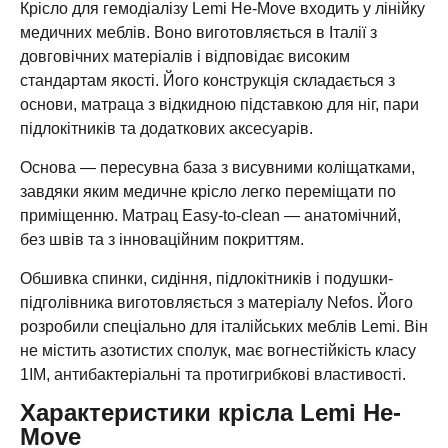
Крісло для гемодіалізу Lemi He-Move входить у лінійку
медичних меблів. Воно виготовляється в Італії з
довговічних матеріалів і відповідає високим
стандартам якості. Його конструкція складається з
основи, матраца з відкидною підставкою для ніг, пари
підлокітників та додаткових аксесуарів.
Основа — пересувна база з висувними коліщатками,
завдяки яким медичне крісло легко переміщати по
приміщенню. Матрац Easy-to-clean — анатомічний,
без швів та з інноваційним покриттям.
Обшивка спинки, сидіння, підлокітників і подушки-
підголівника виготовляється з матеріалу Nefos. Його
розробили спеціально для італійських меблів Lemi. Він
не містить азотистих сполук, має вогнестійкість класу
1IM, антибактеріальні та протигрибкові властивості.
Характеристики крісла Lemi He-
Move