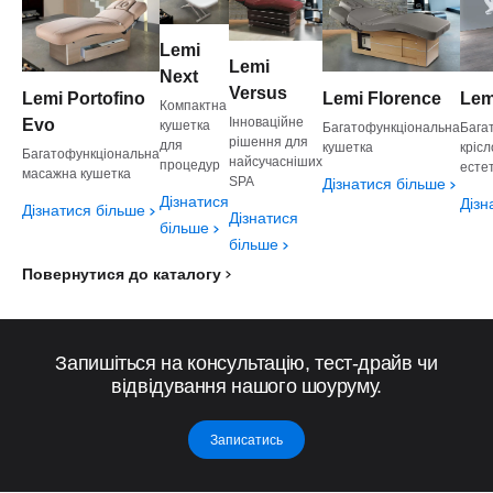
Lemi
Lemi
Next
Versus
Lemi Portofino
Lemi Florence
Lem
Компактна
Інноваційне
Evo
кушетка
Багатофункціональна
Бага
рішення для
для
кушетка
крісл
Багатофункціональна
найсучасніших
процедур
есте
масажна кушетка
SPA
Дізнатися більше
Дізнатися
Дізн
Дізнатися більше
Дізнатися
більше
більше
Повернутися до каталогу
Запишіться на консультацію, тест-драйв чи
відвідування нашого шоуруму.
Записатись