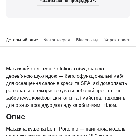
«Завершення процедури».
Детальний опис
Фотогалерея
Відеоогляд
Характеристики
Масажний стіл Lemi Portofino з вбудованою
дерев’яною шухлядою — багатофункціональні меблі
для оснащення салонів краси та SPA, які дозволяють
раціонально використовувати робочий простір. Він
забезпечує комфорт для клієнта і майстра, підходить
для різних процедур догляду за обличчям і тілом.
Опис
Масажна кушетка Lemi Portofino — найнижча модель
на ринку, яка опускається до висоти 48,2 см від