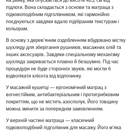
підлоги. Вона складається з основи та матраца з
підковоподібним підголівником, які гармонійно
поєднуються завдяки вдало підібраним текстурам і
кольорам.
В основу з дерев’яним оздобленням вбудовано містку
шухляду для зберігання рушників, масажних олій та
інших аксесуарів. Завдяки спеціальному механізму
шухляда закривається плавно й безшумно. Під час
процедури не буде сторонніх звуків, які могли б
відволікати клієнта від відпочинку.
У масажній кушетці — ергономічний матрац з
вогнестійким, антибактеріальним і протигрибковим
покриттям, що не містить азосполук. Його товщину
можна змінити за попереднім замовленням.
У верхній частині матраца — класичний
підковоподібний підголівник для масажу. Його м’яка