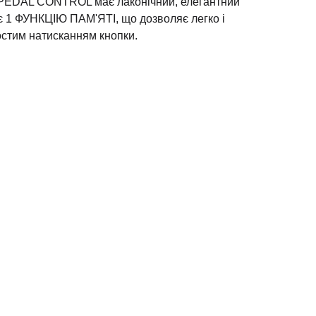
 PEDAL CONTROL має лаконічний, елегантний
ає 1 ФУНКЦІЮ ПАМ'ЯТІ, що дозволяє легко і
стим натисканням кнопки.