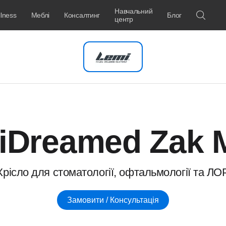
Навчальний
lness
Меблі
Консалтинг
Блог
центр
iDreamed Zak 
Крісло для стоматології, офтальмології та ЛО
Замовити / Консультація