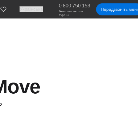
0 800 750 153
Передзвоніть мені
Безкоштовно по
Україні
Move
Р