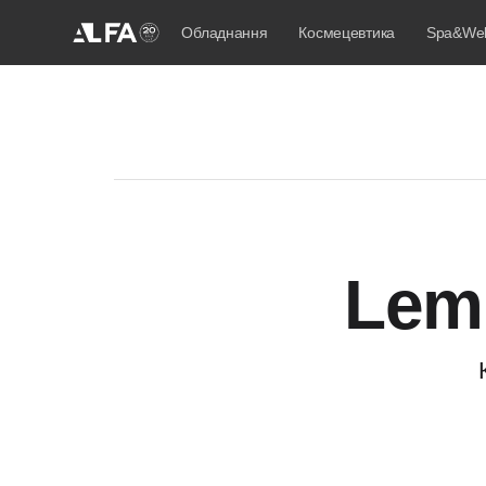
Обладнання
Космецевтика
Spa&Wel
Lem