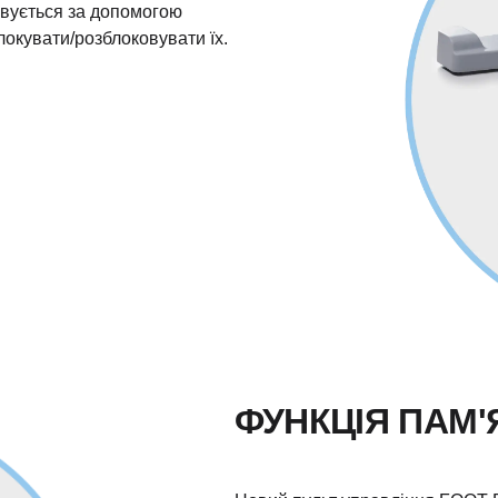
ивується за допомогою
локувати/розблоковувати їх.
ФУНКЦІЯ ПАМ'