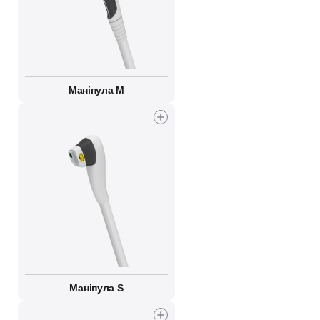
Маніпула M
Маніпула S