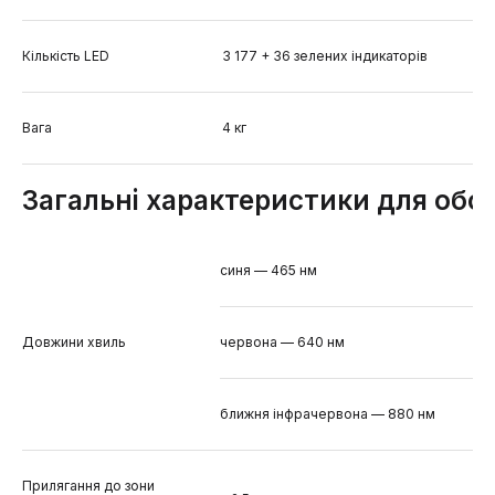
Кількість LED
3 177 + 36 зелених індикаторів
Вага
4 кг
Загальні характеристики для обо
синя — 465 нм
Довжини хвиль
червона — 640 нм
ближня інфрачервона — 880 нм
Прилягання до зони