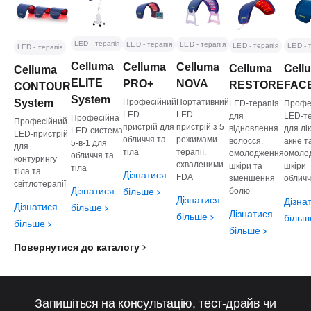
LED - терапія
LED - терапія
LED - терапія
LED - терапія
LED - 
LED - терапія
Celluma
Celluma
Celluma
Celluma
Cell
Celluma
ELITE
NOVA
PRO+
RESTORE
FAC
CONTOUR
System
Портативний
System
Професійний
LED-терапія
Профе
LED-
LED-
для
LED-т
Професійна
Професійний
пристрій з 5
пристрій для
відновлення
для лі
LED-система
LED-пристрій
режимами
обличчя та
волосся,
акне т
5-в-1 для
для
терапії,
тіла
омолодження
омоло
обличчя та
контурингу
схваленими
шкіри та
шкіри
тіла
тіла та
Дізнатися
FDA
зменшення
облич
світлотерапії
Дізнатися
болю
більше
Дізнатися
Дізна
Дізнатися
більше
Дізнатися
більше
більш
більше
більше
Повернутися до каталогу
Запишіться на консультацію, тест-драйв чи