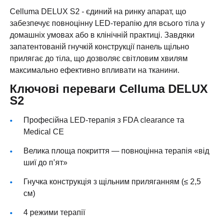
Celluma DELUX S2 - єдиний на ринку апарат, що
забезпечує повноцінну LED-терапію для всього тіла у
домашніх умовах або в клінічній практиці. Завдяки
запатентованій гнучкій конструкції панель щільно
прилягає до тіла, що дозволяє світловим хвилям
максимально ефективно впливати на тканини.
Ключові переваги Celluma DELUX
S2
Професійна LED-терапія з FDA clearance та
Medical CE
Велика площа покриття — повноцінна терапія «від
шиї до п’ят»
Гнучка конструкція з щільним приляганням (≤ 2,5
см)
4 режими терапії