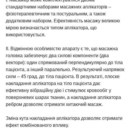
стандартними наборами масажних аплікаторів –
фізіотерапевтичним та постуральним, а також
додатковим набором. Ефективність масажу великою
мірою визначається типом аплікатора, що
використовується.
ІІ. Відмінною особливістю апарату є те, що масажна
головка забезпечує два силові компоненти (два
вектори): один спрямований перпендикулярно до тіла
пацієнта, а інший паралельно. Результуючий напрямок
сили – 45 град. до тіла пацієнта. В результаті, плоске
накладання аплікатора на тіло пацієнта дає
ефективну вібраційну дію і стимулює кровообіг у
поверхневих шарах тканин, а накладання аплікатора
ребром дозволяє отримати хитаючий масаж.
Зміна кута накладання аплікатора дозволяє отримати
ефект комбінованого впливу.