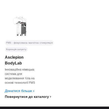
FMS - фокусована магнітна стимуляція
Корекція силуету
Asclepion
BodyLab
Інноваційна німецька
система для
моделювання тіла на
основі технології FMS
Дізнатися більше
Повернутися до каталогу