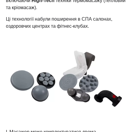
включаючи
High-Tech
техніки термомасажу (тепловий
та кріомасаж).
Ці технології набули поширення в СПА салонах,
оздоровчих центрах та фітнес-клубах.
I. Масажер може комплектуватися двома