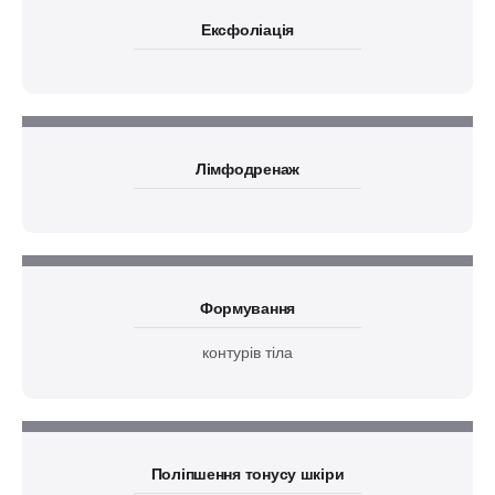
Ексфоліація
Лімфодренаж
Формування
контурів тіла
Поліпшення тонусу шкіри