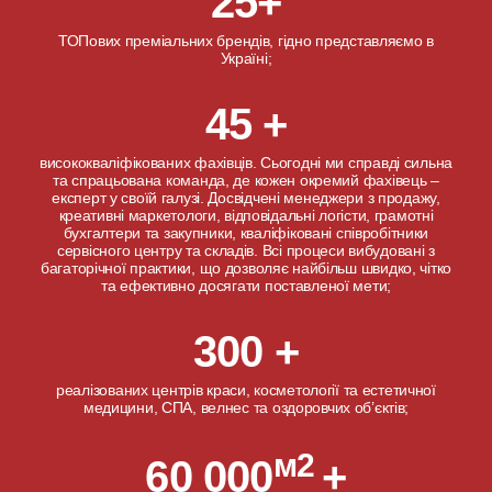
25+
ТОПових преміальних брендів, гідно представляємо в
Україні;
45 +
висококваліфікованих фахівців. Сьогодні ми справді сильна
та спрацьована команда, де кожен окремий фахівець –
експерт у своїй галузі. Досвідчені менеджери з продажу,
креативні маркетологи, відповідальні логісти, грамотні
бухгалтери та закупники, кваліфіковані співробітники
сервісного центру та складів. Всі процеси вибудовані з
багаторічної практики, що дозволяє найбільш швидко, чітко
та ефективно досягати поставленої мети;
300 +
реалізованих центрів краси, косметології та естетичної
медицини, СПА, велнес та оздоровчих об’єктів;
м2
60 000
+