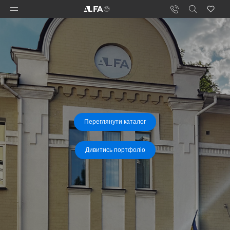
Переглянути каталог
Дивитись портфоліо