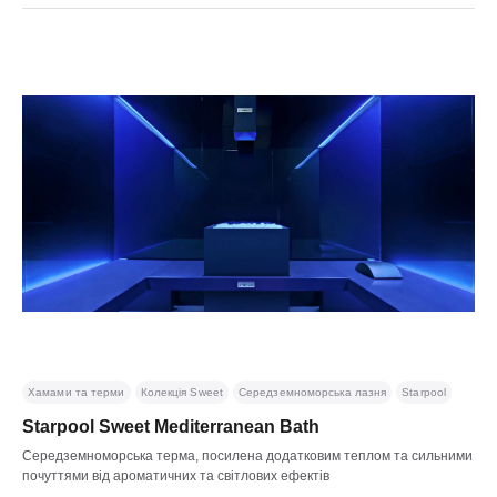
Хамами та терми
Колекція Sweet
Середземноморська лазня
Starpool
Starpool Sweet Mediterranean Bath
Середземноморська терма, посилена додатковим теплом та сильними
почуттями від ароматичних та світлових ефектів