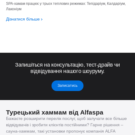
SPA-хамам працює у трьох теплових режимах: Тепідаріум, Калдаріум,
Лаконіум
Дізнатися більше
Запишіться на консультацію, тест-драйв чи
відвідування нашого шоуруму.
Записатись
Турецький хаммам від Alfaspa
Бажаєте розширити перелік послуг, щоб залучати все більше
відвідувачів і зробити клієнтів постійними? Гарне рішення –
сауна-хаммам, такі установки пропонує компанія ALFA