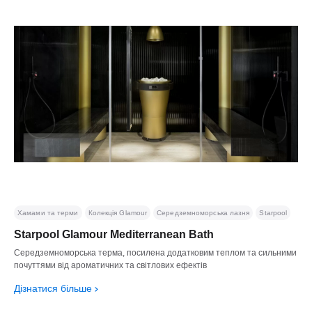
Хамами та терми
Колекція Glamour
Середземноморська лазня
Starpool
Starpool Glamour Mediterranean Bath
Середземноморська терма, посилена додатковим теплом та сильними
почуттями від ароматичних та світлових ефектів
Дізнатися більше