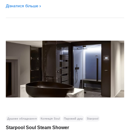
Дізнатися більше
Душове обладнання
Колекція Soul
Паровий душ
Starpool
Starpool Soul Steam Shower