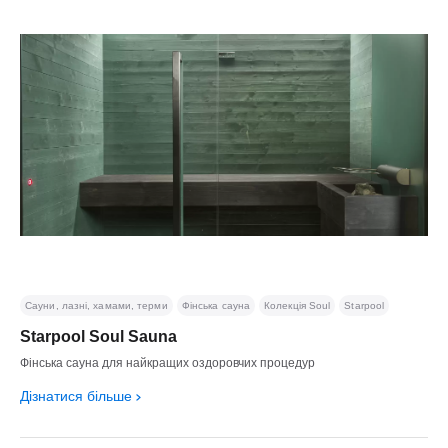
Сауни, лазні, хамами, терми
Фінська сауна
Колекція Soul
Starpool
Starpool Soul Sauna
Фінська сауна для найкращих оздоровчих процедур
Дізнатися більше