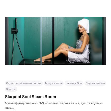
Сауни, лазні, хамами, терми
Гартуючі лазні
Колекція Soul
Парова кімната
Starpool
Starpool Soul Steam Room
Мультифункціональний SPA-комплекс: парова лазня, душ та водяний
каскад