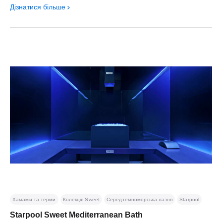
Дізнатися більше
Хамами та терми
Колекція Sweet
Середземноморська лазня
Starpool
Starpool Sweet Mediterranean Bath