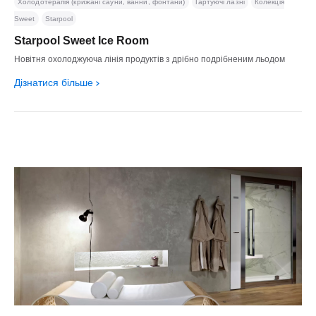
Холодотерапія (крижані сауни, ванни, фонтани)
Гартуючі лазні
Колекція
Sweet
Starpool
Starpool Sweet Ice Room
Новітня охолоджуюча лінія продуктів з дрібно подрібненим льодом
Дізнатися більше