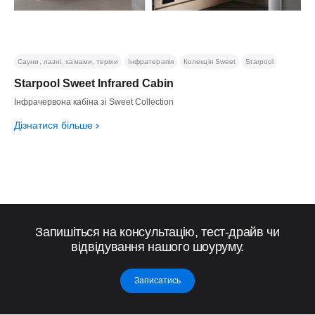
Сауни, лазні, хамами, терми
Інфратерапія
Колекція Sweet
Starpool
Starpool Sweet Infrared Cabin
Інфрачервона кабіна зі Sweet Collection
Дізнатися більше
Запишіться на консультацію, тест-драйв чи
відвідування нашого шоуруму.
Записатись