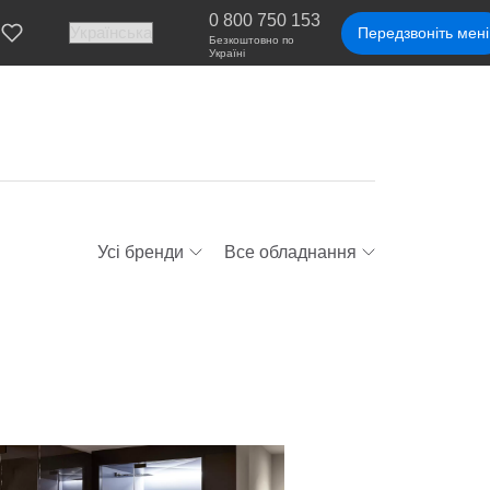
0 800 750 153
Передзвоніть мені
Безкоштовно по
Україні
Усі бренди
Все обладнання