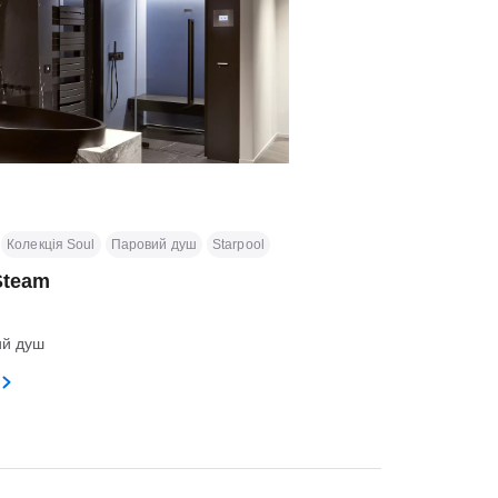
Колекція Soul
Паровий душ
Starpool
Steam
ий душ