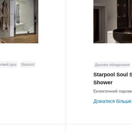
ровий душ
Starpool
Душове обладнання
Starpool Soul 
Shower
Еклектичний паров
Дізнатися більше