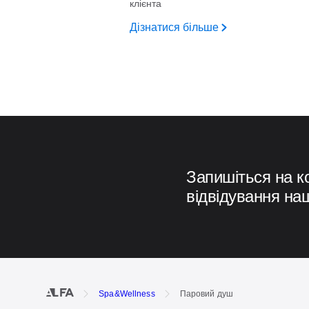
клієнта
Дізнатися більше
Запишіться на к
відвідування на
Spa&Wellness
Паровий душ