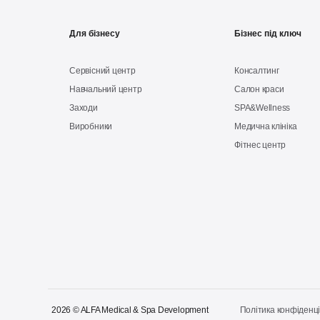
Для бізнесу
Бізнес під ключ
Сервісний центр
Консалтинг
Навчальний центр
Салон краси
Заходи
SPA&Wellness
Виробники
Медична клініка
Фітнес центр
2026 © ALFA Medical & Spa Development
Політика конфіденці