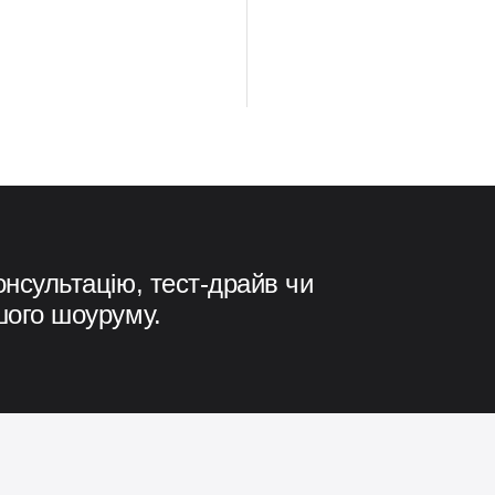
онсультацію, тест-драйв чи
шого шоуруму.