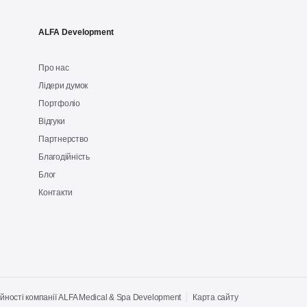
ALFA Development
Про нас
Лідери думок
Портфоліо
Відгуки
Партнерство
Благодійність
Блог
Контакти
йності компанії ALFA Medical & Spa Development
Карта сайту