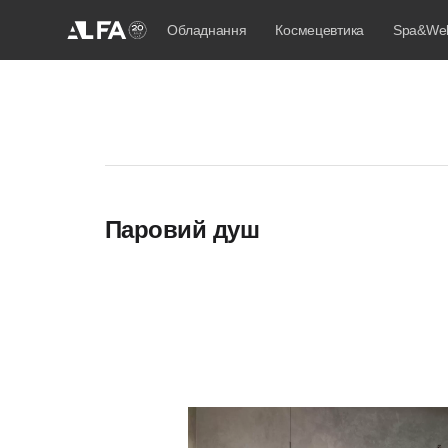
Обладнання
Космецевтика
Spa&Wel
Паровий душ