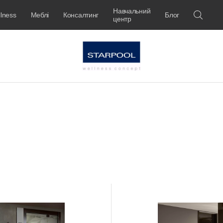
Навчальний
lness
Меблі
Консалтинг
Блог
центр