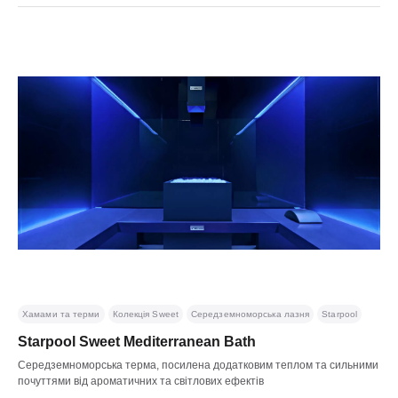
Хамами та терми
Колекція Sweet
Середземноморська лазня
Starpool
Starpool Sweet Mediterranean Bath
Середземноморська терма, посилена додатковим теплом та сильними
почуттями від ароматичних та світлових ефектів