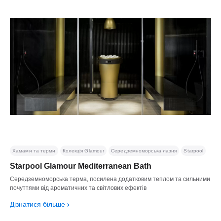
Хамами та терми
Колекція Glamour
Середземноморська лазня
Starpool
Starpool Glamour Mediterranean Bath
Середземноморська терма, посилена додатковим теплом та сильними
почуттями від ароматичних та світлових ефектів
Дізнатися більше