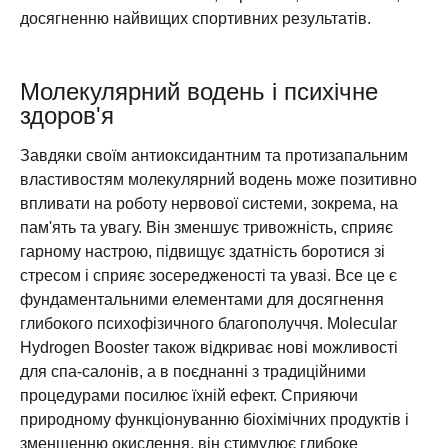
досягненню найвищих спортивних результатів.
Молекулярний водень і психічне
здоров'я
Завдяки своїм антиоксидантним та протизапальним
властивостям молекулярний водень може позитивно
впливати на роботу нервової системи, зокрема, на
пам'ять та увагу. Він зменшує тривожність, сприяє
гарному настрою, підвищує здатність боротися зі
стресом і сприяє зосередженості та увазі. Все це є
фундаментальними елементами для досягнення
глибокого психофізичного благополуччя. Molecular
Hydrogen Booster також відкриває нові можливості
для спа-салонів, а в поєднанні з традиційними
процедурами посилює їхній ефект. Сприяючи
природному функціонуванню біохімічних продуктів і
зменшенню окислення, він стимулює глибоке