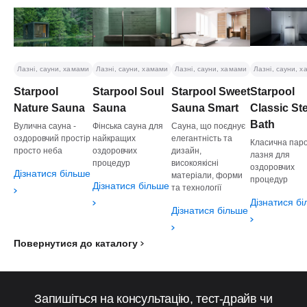
Лазні, сауни, хамами
Лазні, сауни, хамами
Лазні, сауни, хамами
Лазні, сауни, 
Starpool
Starpool Soul
Starpool Sweet
Starpool
Nature Sauna
Sauna
Sauna Smart
Classic S
Bath
Вулична сауна -
Фінська сауна для
Сауна, що поєднує
оздоровчий простір
найкращих
елегантність та
Класична пар
просто неба
оздоровчих
дизайн,
лазня для
процедур
високоякісні
оздоровчих
Дізнатися більше
матеріали, форми
процедур
Дізнатися більше
та технології
Дізнатися б
Дізнатися більше
Повернутися до каталогу
Запишіться на консультацію, тест-драйв чи