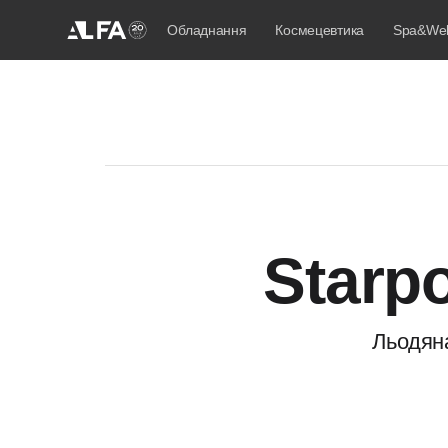
Обладнання
Космецевтика
Spa&Wel
Starp
Льодяна