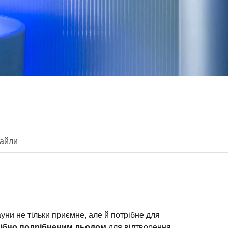
айли
уни не тільки приємне, але й потрібне для
ібно подрібненим льодом
для відтворення