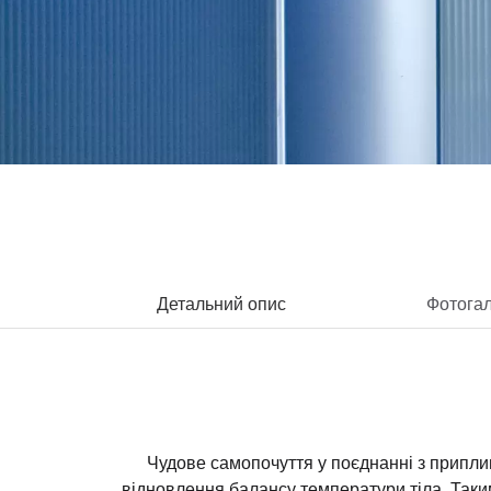
Детальний опис
Фотога
Чудове самопочуття у поєднанні з приплив
відновлення балансу температури тіла. Так