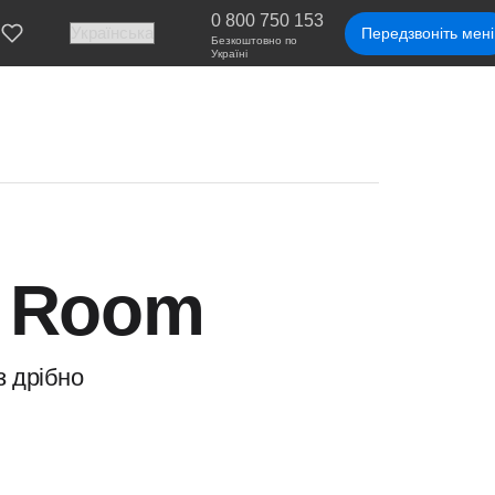
0 800 750 153
Передзвоніть мені
Безкоштовно по
Україні
e Room
з дрібно