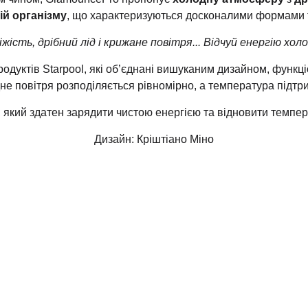
ій організму
, що характеризуються досконалими формами 
іжість, дрібний лід і крижане повітря... Відчуй енергію холо
родуктів Starpool, які об’єднані вишуканим дизайном, функц
не повітря розподіляється рівномірно, а температура підтр
 який здатен зарядити чистою енергією та відновити темпер
Дизайн: Кріштіано Міно