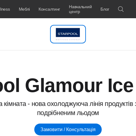
Навчальний
lness
Меблі
Консалтинг
Блог
центр
ool Glamour Ic
 кімната - нова охолоджуюча лінія продуктів 
подрібненим льодом
Замовити / Консультація