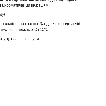
та хроматичними вібраціями.
ду!
іональністю та красою. Завдяки охолоджуючій
имується в межах 5°C і 15°C.
атуру тіла після сауни.