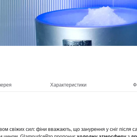
лерея
Характеристики
Ф
ом свіжих сил: фіни вважають, що занурення у сніг після са
им чином, GlamourIcePro пропонує
холодну атмосферу
з
др