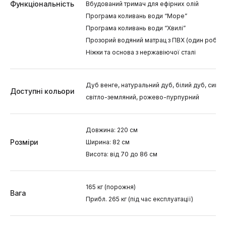
Функціональність
Вбудований тримач для ефірних олій
Програма коливань води “Море”
Програма коливань води “Хвилі”
Прозорий водяний матрац з ПВХ (один робочи
Ніжки та основа з нержавіючої сталі
Дуб венге, натуральний дуб, білий дуб, синій 
Доступні кольори
світло-земляний, рожево-пурпурний
Довжина: 220 см
Розміри
Ширина: 82 см
Висота: від 70 до 86 см
165 кг (порожня)
Вага
Прибл. 265 кг (під час експлуатації)