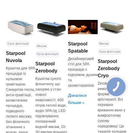
Starpool
Суха флотація
Масаж
Масаж
Spatable
Суха флотація
Starpool
Суха флотація
Дизайнерський
Nuvola
Starpool
Starpool
стіл для SPA
Zerobody
Кушетка для SPA
процедур з
Zerobody
процедур із
підігрівом, душем
Cryo
Кушетка сухого
нульовою
та
Zerobody Cryo -
флоатингу, що
гравітацією.
хромотерапією
революційна
занурює у стан
Синергізм тепла,
форма
повної
анти-гравітації,
Дізнатися
кріотерапії. Всі
невагомості. 400
косметичних
більше
переваги
літрів теплої води,
процедур,
крижаних ванн у
аудіо SPA гід, LED
підводного
комфортному
підсвічування,
легкого масажу,
сухому
поперечний
без фізичного
середовищі. Це
водний масаж, 10-
зіткнення з
терапія холодом
30 хвилин вільного
водою, дарує