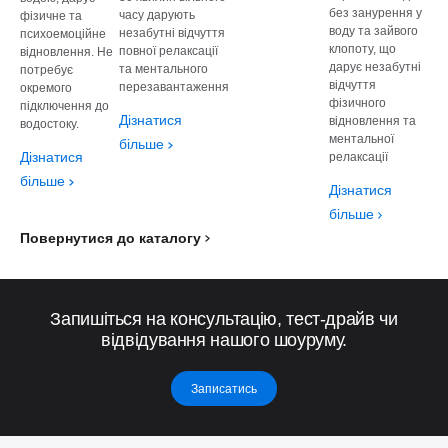
без занурення у
часу дарують
фізичне та
воду та зайвого
незабутні відчуття
психоемоційне
клопоту, що
повної релаксації
відновлення. Не
дарує незабутні
та ментального
потребує
відчуття
перезавантаження
окремого
фізичного
підключення до
Дізнатися
відновлення та
водостоку.
ментальної
більше
Дізнатися
релаксації
більше
Дізнатися
більше
Повернутися до каталогу
Запишіться на консультацію, тест-драйв чи
відвідування нашого шоуруму.
Записатись