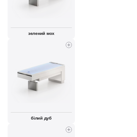
зелений мох
білий дуб