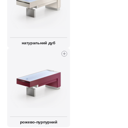
натуральний дуб
рожево-пурпурний